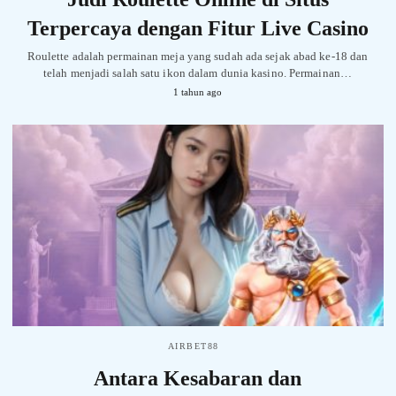
Terpercaya dengan Fitur Live Casino
Roulette adalah permainan meja yang sudah ada sejak abad ke-18 dan
telah menjadi salah satu ikon dalam dunia kasino. Permainan…
1 tahun ago
AIRBET88
Antara Kesabaran dan