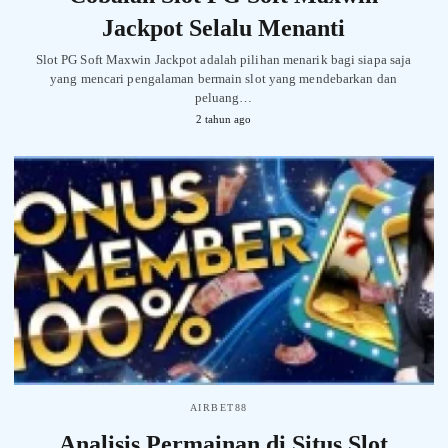
Jackpot Selalu Menanti
Slot PG Soft Maxwin Jackpot adalah pilihan menarik bagi siapa saja
yang mencari pengalaman bermain slot yang mendebarkan dan
peluang…
2 tahun ago
AIRBET88
Analisis Permainan di Situs Slot