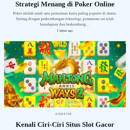
Strategi Menang di Poker Online
Poker adalah salah satu permainan kartu paling populer di dunia.
Seiring dengan perkembangan teknologi, permainan ini telah
beradaptasi dan berkembang…
1 tahun ago
AIRBET88
Kenali Ciri-Ciri Situs Slot Gacor