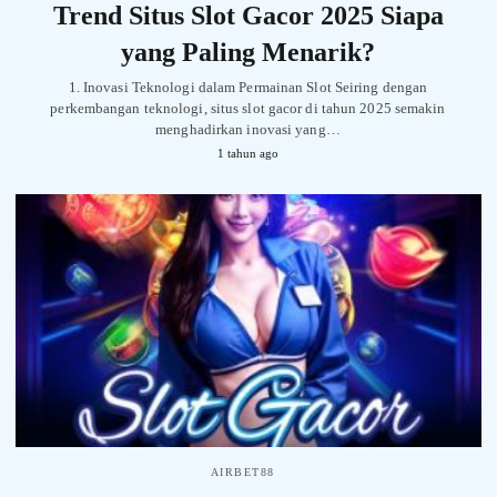
Trend Situs Slot Gacor 2025 Siapa
yang Paling Menarik?
1. Inovasi Teknologi dalam Permainan Slot Seiring dengan
perkembangan teknologi, situs slot gacor di tahun 2025 semakin
menghadirkan inovasi yang…
1 tahun ago
AIRBET88