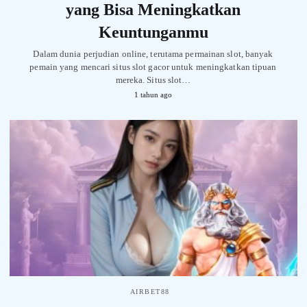
yang Bisa Meningkatkan
Keuntunganmu
Dalam dunia perjudian online, terutama permainan slot, banyak
pemain yang mencari situs slot gacor untuk meningkatkan tipuan
mereka. Situs slot…
1 tahun ago
AIRBET88