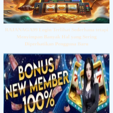
RAJANAGA99 Login Terlihat Sederhana tetapi
Menyimpan Banyak Hal yang Sering
Diperhatikan Pengguna Baru