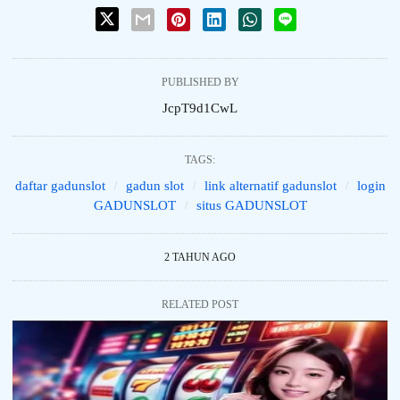
PUBLISHED BY
JcpT9d1CwL
TAGS:
daftar gadunslot
gadun slot
link alternatif gadunslot
login
GADUNSLOT
situs GADUNSLOT
2 TAHUN AGO
RELATED POST