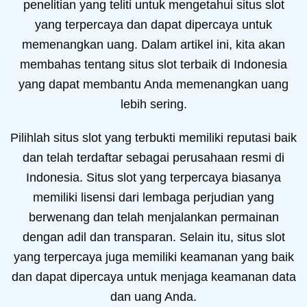
penelitian yang teliti untuk mengetahui situs slot
yang terpercaya dan dapat dipercaya untuk
memenangkan uang. Dalam artikel ini, kita akan
membahas tentang situs slot terbaik di Indonesia
yang dapat membantu Anda memenangkan uang
lebih sering.
Pilihlah situs slot yang terbukti memiliki reputasi baik
dan telah terdaftar sebagai perusahaan resmi di
Indonesia. Situs slot yang terpercaya biasanya
memiliki lisensi dari lembaga perjudian yang
berwenang dan telah menjalankan permainan
dengan adil dan transparan. Selain itu, situs slot
yang terpercaya juga memiliki keamanan yang baik
dan dapat dipercaya untuk menjaga keamanan data
dan uang Anda.