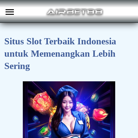
Situs Slot Terbaik Indonesia
untuk Memenangkan Lebih
Sering