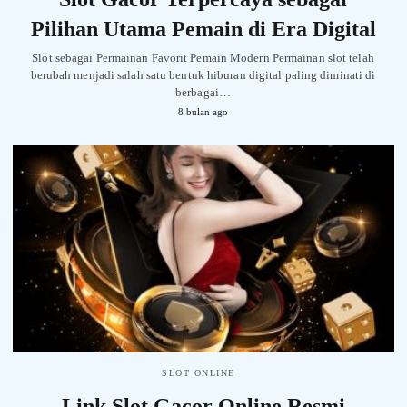
Pilihan Utama Pemain di Era Digital
Slot sebagai Permainan Favorit Pemain Modern Permainan slot telah
berubah menjadi salah satu bentuk hiburan digital paling diminati di
berbagai…
8 bulan ago
SLOT ONLINE
Link Slot Gacor Online Resmi