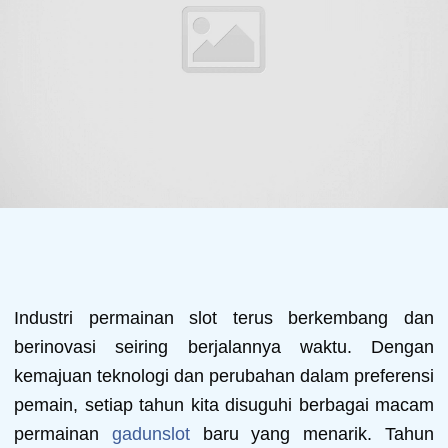
Industri permainan slot terus berkembang dan
berinovasi seiring berjalannya waktu. Dengan
kemajuan teknologi dan perubahan dalam preferensi
pemain, setiap tahun kita disuguhi berbagai macam
permainan
gadunslot
baru yang menarik. Tahun