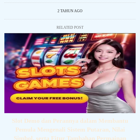
2 TAHUN AGO
RELATED POST
Slot Demo dan Perannya dalam Membantu
Pemula Mengenali Sistem Putaran, Nilai
Simbol, serta Fitur Tambahan Permainan