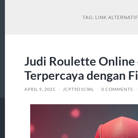
TAG:
LINK ALTERNATI
Judi Roulette Online 
Terpercaya dengan Fi
APRIL 9, 2025
/
JCPT9D1CWL
/
0 COMMENTS