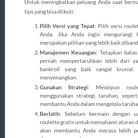
Untuk meningkatkan peluang Anda saat bermai
tips yang bisa diikuti:
Pilih Versi yang Tepat
: Pilih versi rou
Anda. Jika Anda ingin mengurangi k
merupakan pilihan yang lebih baik diban
Manajemen Keuangan
: Tetapkan batas
pernah mempertaruhkan lebih dari y
bankroll yang baik sangat krusia
menyenangkan.
Gunakan Strategi
: Meskipun roule
menggunakan strategi taruhan, sepert
membantu Anda dalam mengelola taruhan
Berlatih
: Sebelum bermain dengan ua
roulette gratis untuk memahami aturan da
akan membantu Anda merasa lebih per