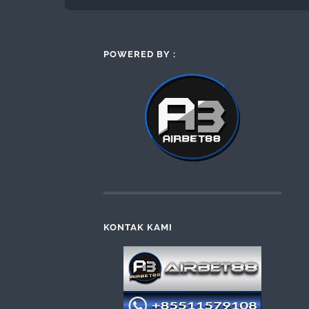
POWERED BY :
KONTAK KAMI