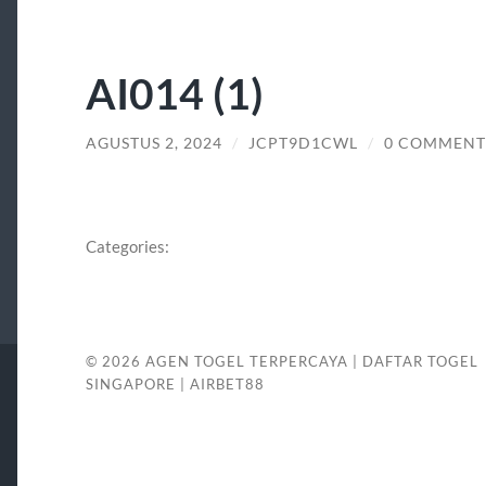
AI014 (1)
AGUSTUS 2, 2024
/
JCPT9D1CWL
/
0 COMMENT
Categories:
© 2026
AGEN TOGEL TERPERCAYA | DAFTAR TOGEL
SINGAPORE | AIRBET88