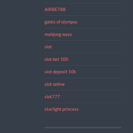
AIRBET88
gates of olympus
mahjong ways
slot
slot bet 100
slot deposit 10k
slot online
slot777
starlight princess