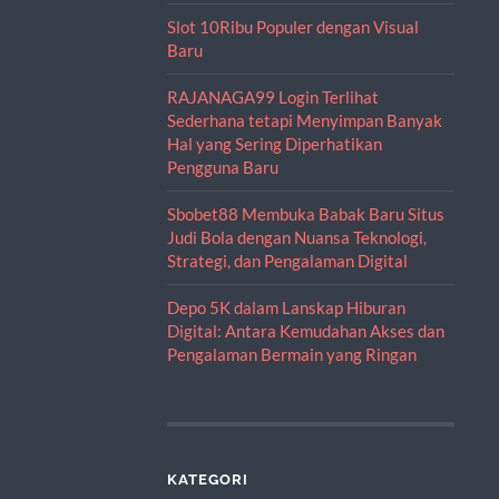
Slot 10Ribu Populer dengan Visual
Baru
RAJANAGA99 Login Terlihat
Sederhana tetapi Menyimpan Banyak
Hal yang Sering Diperhatikan
Pengguna Baru
Sbobet88 Membuka Babak Baru Situs
Judi Bola dengan Nuansa Teknologi,
Strategi, dan Pengalaman Digital
Depo 5K dalam Lanskap Hiburan
Digital: Antara Kemudahan Akses dan
Pengalaman Bermain yang Ringan
KATEGORI