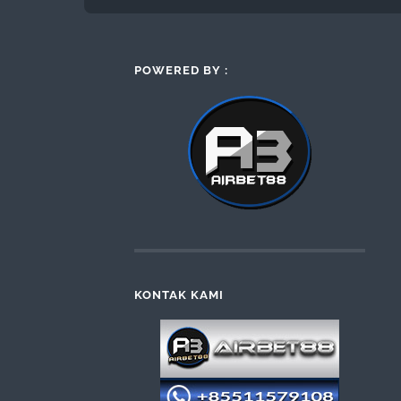
POWERED BY :
KONTAK KAMI