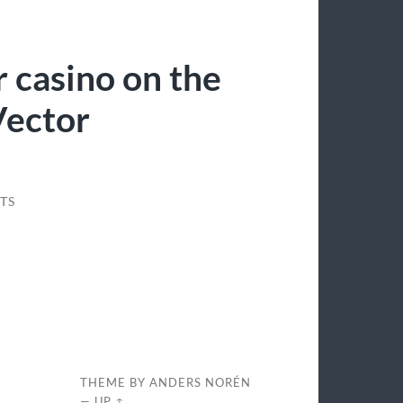
 casino on the
Vector
TS
THEME BY
ANDERS NORÉN
—
UP ↑