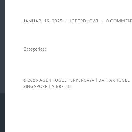
JANUARI 19, 2025
/
JCPT9D1CWL
/
0 COMMEN
Categories:
© 2026
AGEN TOGEL TERPERCAYA | DAFTAR TOGEL
SINGAPORE | AIRBET88