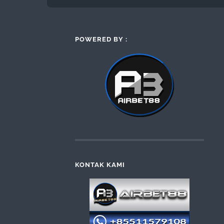
POWERED BY :
KONTAK KAMI