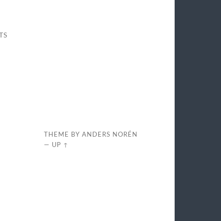
TS
THEME BY
ANDERS NORÉN
—
UP ↑