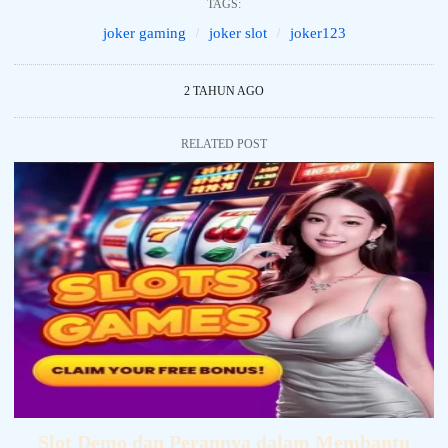
TAGS:
joker gaming
joker slot
joker123
2 TAHUN AGO
RELATED POST
Slot Demo dan Perannya dalam Membantu