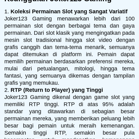
Koleksi Permainan Slot yang Sangat Variatif
Joker123 Gaming menawarkan lebih dari 100
permainan slot dengan berbagai tema dan gaya
permainan. Dari slot klasik yang mengingatkan pada
mesin slot tradisional hingga slot video dengan
grafis canggih dan tema-tema menarik, semuanya
dapat ditemukan di platform ini. Pemain dapat
memilih permainan berdasarkan preferensi mereka,
mulai dari petualangan, mitologi, hingga tema
fantasi, yang semuanya dikemas dengan tampilan
grafis yang memukau.
RTP (Return to Player) yang Tinggi
Joker123 Gaming dikenal dengan game slot yang
memiliki RTP tinggi. RTP di atas 95% adalah
standar yang ditawarkan di sebagian besar
permainan mereka, yang memberikan peluang lebih
besar bagi pemain untuk meraih kemenangan.
Semakin tinggi RTP, semakin besar pula