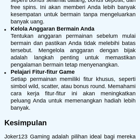
seperti bonus selamat datang, bonus deposit, dan
free spins. Ini akan memberi Anda lebih banyak
kesempatan untuk bermain tanpa mengeluarkan
banyak uang.
Kelola Anggaran Bermain Anda
Tentukan anggaran permainan sebelum mulai
bermain dan pastikan Anda tidak melebihi batas
tersebut. Mengelola anggaran dengan bijak
adalah langkah penting untuk memastikan
pengalaman bermain tetap menyenangkan.
Pelajari Fitur-fitur Game
Setiap permainan memiliki fitur khusus, seperti
simbol wild, scatter, atau bonus round. Memahami
cara kerja fitur-fitur ini akan meningkatkan
peluang Anda untuk memenangkan hadiah lebih
banyak.
Kesimpulan
Joker123 Gaming adalah pilihan ideal bagi mereka