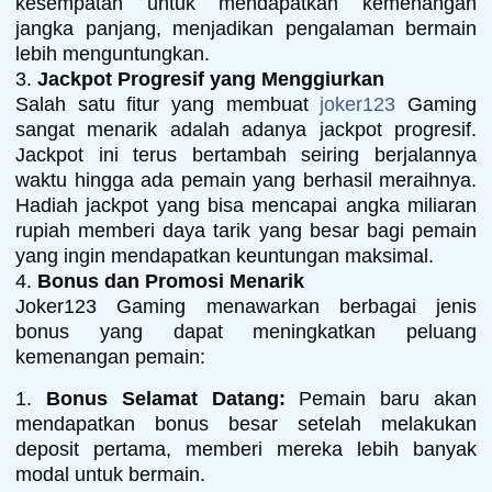
kesempatan untuk mendapatkan kemenangan
jangka panjang, menjadikan pengalaman bermain
lebih menguntungkan.
Jackpot Progresif yang Menggiurkan
Salah satu fitur yang membuat
joker123
Gaming
sangat menarik adalah adanya jackpot progresif.
Jackpot ini terus bertambah seiring berjalannya
waktu hingga ada pemain yang berhasil meraihnya.
Hadiah jackpot yang bisa mencapai angka miliaran
rupiah memberi daya tarik yang besar bagi pemain
yang ingin mendapatkan keuntungan maksimal.
Bonus dan Promosi Menarik
Joker123 Gaming menawarkan berbagai jenis
bonus yang dapat meningkatkan peluang
kemenangan pemain:
Bonus Selamat Datang:
Pemain baru akan
mendapatkan bonus besar setelah melakukan
deposit pertama, memberi mereka lebih banyak
modal untuk bermain.