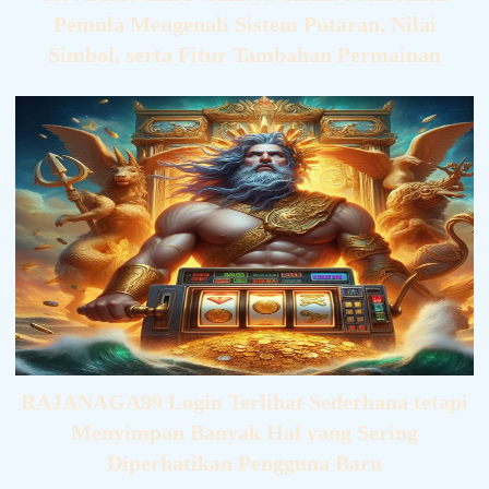
Pemula Mengenali Sistem Putaran, Nilai
Simbol, serta Fitur Tambahan Permainan
RAJANAGA99 Login Terlihat Sederhana tetapi
Menyimpan Banyak Hal yang Sering
Diperhatikan Pengguna Baru