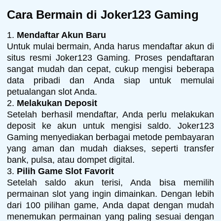
Cara Bermain di Joker123 Gaming
Mendaftar Akun Baru
Untuk mulai bermain, Anda harus mendaftar akun di
situs resmi Joker123 Gaming. Proses pendaftaran
sangat mudah dan cepat, cukup mengisi beberapa
data pribadi dan Anda siap untuk memulai
petualangan slot Anda.
Melakukan Deposit
Setelah berhasil mendaftar, Anda perlu melakukan
deposit ke akun untuk mengisi saldo. Joker123
Gaming menyediakan berbagai metode pembayaran
yang aman dan mudah diakses, seperti transfer
bank, pulsa, atau dompet digital.
Pilih Game Slot Favorit
Setelah saldo akun terisi, Anda bisa memilih
permainan slot yang ingin dimainkan. Dengan lebih
dari 100 pilihan game, Anda dapat dengan mudah
menemukan permainan yang paling sesuai dengan