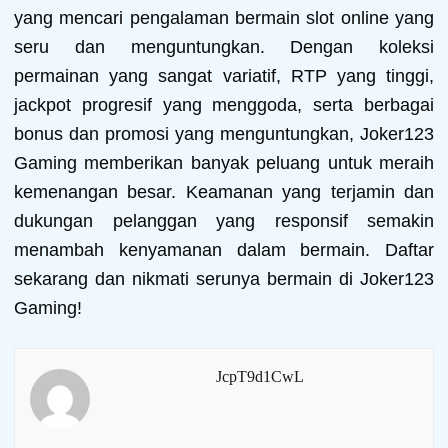
yang mencari pengalaman bermain slot online yang
seru dan menguntungkan. Dengan koleksi
permainan yang sangat variatif, RTP yang tinggi,
jackpot progresif yang menggoda, serta berbagai
bonus dan promosi yang menguntungkan, Joker123
Gaming memberikan banyak peluang untuk meraih
kemenangan besar. Keamanan yang terjamin dan
dukungan pelanggan yang responsif semakin
menambah kenyamanan dalam bermain. Daftar
sekarang dan nikmati serunya bermain di Joker123
Gaming!
JcpT9d1CwL