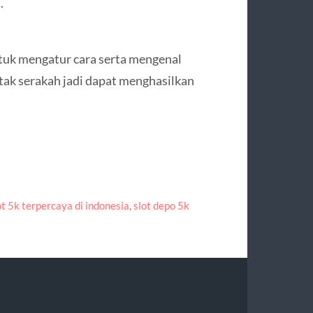
.
tuk mengatur cara serta mengenal
tak serakah jadi dapat menghasilkan
ot 5k terpercaya di indonesia
,
slot depo 5k