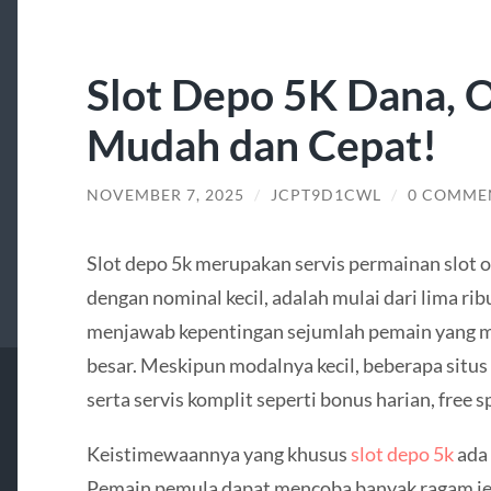
Slot Depo 5K Dana, 
Mudah dan Cepat!
NOVEMBER 7, 2025
/
JCPT9D1CWL
/
0 COMME
Slot depo 5k merupakan servis permainan slot on
dengan nominal kecil, adalah mulai dari lima rib
menjawab kepentingan sejumlah pemain yang mau
besar. Meskipun modalnya kecil, beberapa situ
serta servis komplit seperti bonus harian, free s
Keistimewaannya yang khusus
slot depo 5k
ada 
Pemain pemula dapat mencoba banyak ragam jeni