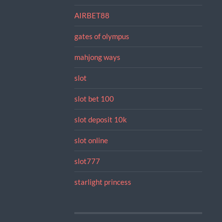
AIRBET88
gates of olympus
mahjong ways
slot
slot bet 100
slot deposit 10k
slot online
slot777
starlight princess