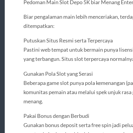
Pedoman Main Slot Depo 5K biar Menang Ente
Biar pengalaman main lebih menceriakan, terd
ditempatkan:
Putuskan Situs Resmi serta Terpercaya
Pastini web tempat untuk bermain punya lisens
yang terbangun. Situs slot terpercaya normalny
Gunakan Pola Slot yang Serasi
Beberapa game slot punya pola kemenangan (patte
komunitas pemain atau melalui spek unjuk ras
menang.
Pakai Bonus dengan Berbudi
Gunakan bonus deposit serta free spin jadi pel