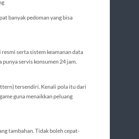
ng
apat banyak pedoman yang bisa
i resmi serta sistem keamanan data
a punya servis konsumen 24 jam.
rn) tersendiri. Kenali pola itu dari
a game guna menaikkan peluang
uang tambahan. Tidak boleh cepat-