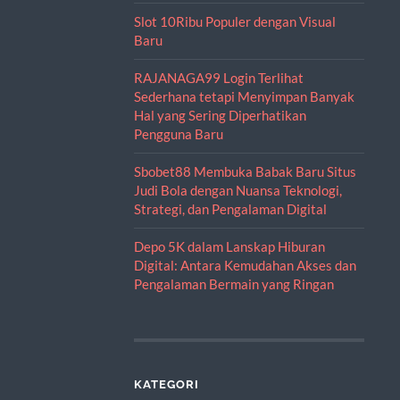
Slot 10Ribu Populer dengan Visual
Baru
RAJANAGA99 Login Terlihat
Sederhana tetapi Menyimpan Banyak
Hal yang Sering Diperhatikan
Pengguna Baru
Sbobet88 Membuka Babak Baru Situs
Judi Bola dengan Nuansa Teknologi,
Strategi, dan Pengalaman Digital
Depo 5K dalam Lanskap Hiburan
Digital: Antara Kemudahan Akses dan
Pengalaman Bermain yang Ringan
KATEGORI