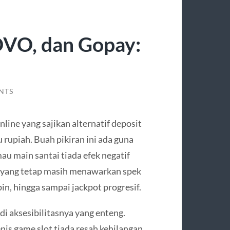
OVO, dan Gopay:
NTS
line yang sajikan alternatif deposit
u rupiah. Buah pikiran ini ada guna
 main santai tiada efek negatif
s yang tetap masih menawarkan spek
pin, hingga sampai jackpot progresif.
di aksesibilitasnya yang enteng.
s game slot tiada resah kehilangan