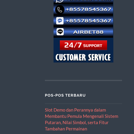
POS-POS TERBARU
Slot Demo dan Perannya dalam
Membantu Pemula Mengenali Sistem
Putaran, Nilai Simbol, serta Fitur
Tambahan Permainan