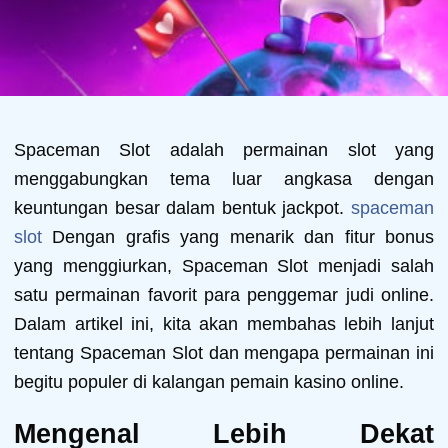
Spaceman Slot adalah permainan slot yang
menggabungkan tema luar angkasa dengan
keuntungan besar dalam bentuk jackpot.
spaceman
slot
Dengan grafis yang menarik dan fitur bonus
yang menggiurkan, Spaceman Slot menjadi salah
satu permainan favorit para penggemar judi online.
Dalam artikel ini, kita akan membahas lebih lanjut
tentang Spaceman Slot dan mengapa permainan ini
begitu populer di kalangan pemain kasino online.
Mengenal Lebih Dekat