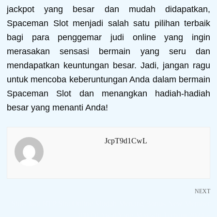
jackpot yang besar dan mudah didapatkan,
Spaceman Slot menjadi salah satu pilihan terbaik
bagi para penggemar judi online yang ingin
merasakan sensasi bermain yang seru dan
mendapatkan keuntungan besar. Jadi, jangan ragu
untuk mencoba keberuntungan Anda dalam bermain
Spaceman Slot dan menangkan hadiah-hadiah
besar yang menanti Anda!
JcpT9d1CwL
NEXT
Situs Judi RTP Slot Online Mudah Menang Bonus New Member
100 Di Awal Yang Maxwin Terbaru 2024 »