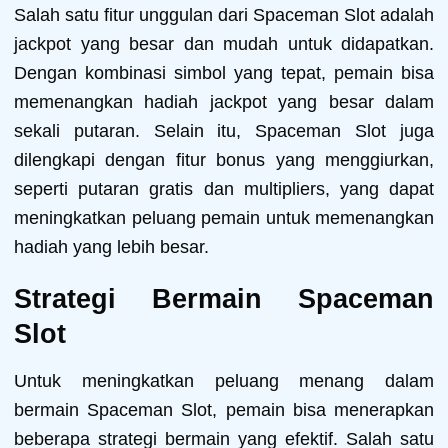
Salah satu fitur unggulan dari Spaceman Slot adalah
jackpot yang besar dan mudah untuk didapatkan.
Dengan kombinasi simbol yang tepat, pemain bisa
memenangkan hadiah jackpot yang besar dalam
sekali putaran. Selain itu, Spaceman Slot juga
dilengkapi dengan fitur bonus yang menggiurkan,
seperti putaran gratis dan multipliers, yang dapat
meningkatkan peluang pemain untuk memenangkan
hadiah yang lebih besar.
Strategi Bermain Spaceman
Slot
Untuk meningkatkan peluang menang dalam
bermain Spaceman Slot, pemain bisa menerapkan
beberapa strategi bermain yang efektif. Salah satu