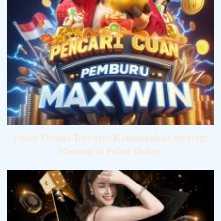
Poker Online Terbaru: Kembangkan Strategi
Menang di Poker Online