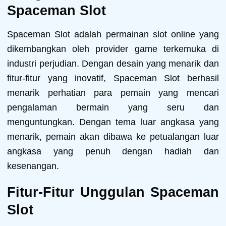
Spaceman Slot
Spaceman Slot adalah permainan slot online yang
dikembangkan oleh provider game terkemuka di
industri perjudian. Dengan desain yang menarik dan
fitur-fitur yang inovatif, Spaceman Slot berhasil
menarik perhatian para pemain yang mencari
pengalaman bermain yang seru dan
menguntungkan. Dengan tema luar angkasa yang
menarik, pemain akan dibawa ke petualangan luar
angkasa yang penuh dengan hadiah dan
kesenangan.
Fitur-Fitur Unggulan Spaceman
Slot