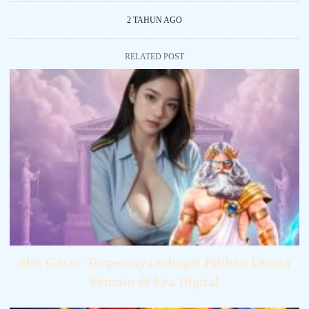
2 TAHUN AGO
RELATED POST
Slot Gacor Terpercaya sebagai Pilihan Utama
Pemain di Era Digital