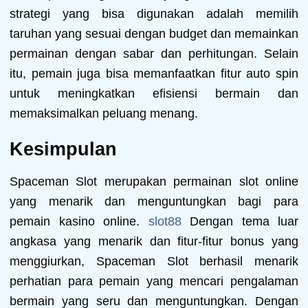
strategi yang bisa digunakan adalah memilih
taruhan yang sesuai dengan budget dan memainkan
permainan dengan sabar dan perhitungan. Selain
itu, pemain juga bisa memanfaatkan fitur auto spin
untuk meningkatkan efisiensi bermain dan
memaksimalkan peluang menang.
Kesimpulan
Spaceman Slot merupakan permainan slot online
yang menarik dan menguntungkan bagi para
pemain kasino online.
slot88
Dengan tema luar
angkasa yang menarik dan fitur-fitur bonus yang
menggiurkan, Spaceman Slot berhasil menarik
perhatian para pemain yang mencari pengalaman
bermain yang seru dan menguntungkan. Dengan