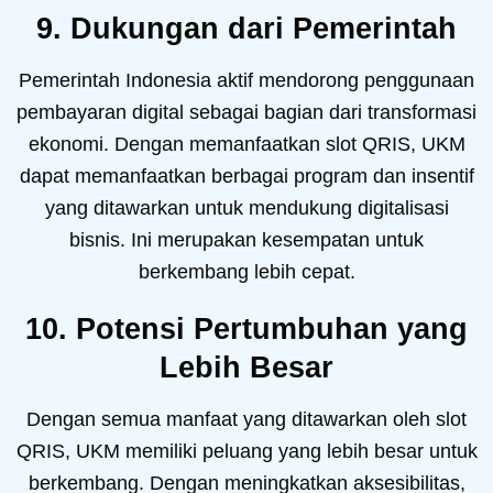
9.
Dukungan dari Pemerintah
Pemerintah Indonesia aktif mendorong penggunaan
pembayaran digital sebagai bagian dari transformasi
ekonomi. Dengan memanfaatkan slot QRIS, UKM
dapat memanfaatkan berbagai program dan insentif
yang ditawarkan untuk mendukung digitalisasi
bisnis. Ini merupakan kesempatan untuk
berkembang lebih cepat.
10.
Potensi Pertumbuhan yang
Lebih Besar
Dengan semua manfaat yang ditawarkan oleh slot
QRIS, UKM memiliki peluang yang lebih besar untuk
berkembang. Dengan meningkatkan aksesibilitas,