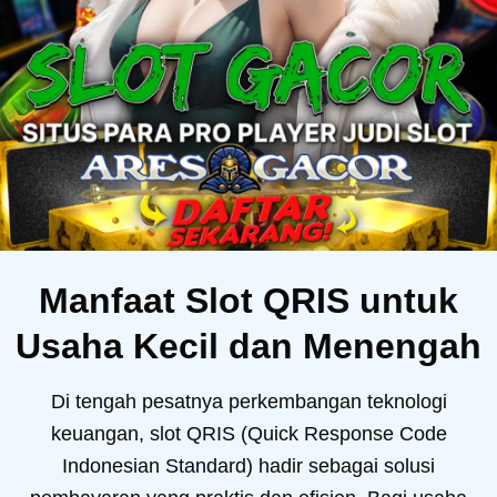
Manfaat Slot QRIS untuk
Usaha Kecil dan Menengah
Di tengah pesatnya perkembangan teknologi
keuangan, slot QRIS (Quick Response Code
Indonesian Standard) hadir sebagai solusi