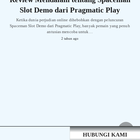
Slot Demo dari Pragmatic Play
Ketika dunia perjudian online dihebohkan dengan peluncuran
Spaceman Slot Demo dari Pragmatic Play, banyak pemain yang penuh
antusias mencoba untuk…
2 tahun ago
HUBUNGI KAMI