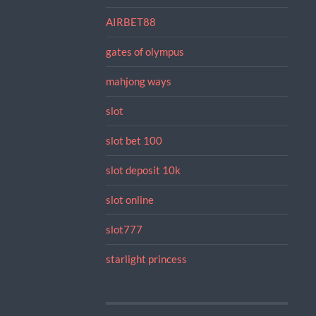
AIRBET88
gates of olympus
mahjong ways
slot
slot bet 100
slot deposit 10k
slot online
slot777
starlight princess