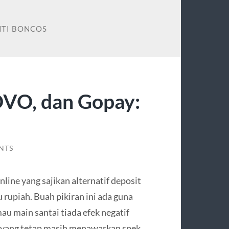
NTI BONCOS
OVO, dan Gopay:
NTS
line yang sajikan alternatif deposit
u rupiah. Buah pikiran ini ada guna
 main santai tiada efek negatif
s yang tetap masih menawarkan spek