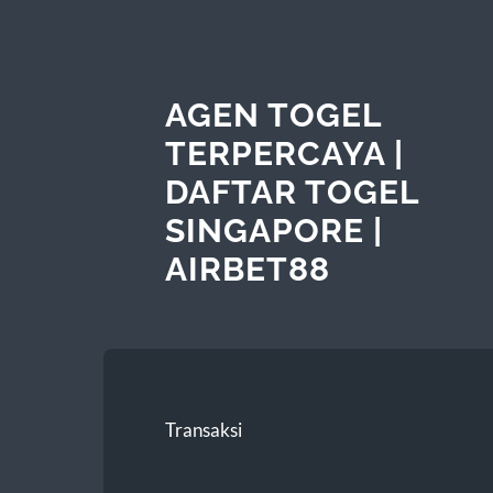
AGEN TOGEL
TERPERCAYA |
DAFTAR TOGEL
SINGAPORE |
AIRBET88
Transaksi