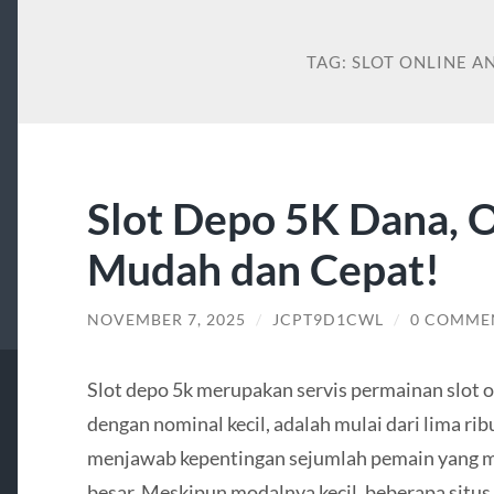
TAG:
SLOT ONLINE A
Slot Depo 5K Dana, 
Mudah dan Cepat!
NOVEMBER 7, 2025
/
JCPT9D1CWL
/
0 COMME
Slot depo 5k merupakan servis permainan slot on
dengan nominal kecil, adalah mulai dari lima rib
menjawab kepentingan sejumlah pemain yang mau
besar. Meskipun modalnya kecil, beberapa situ