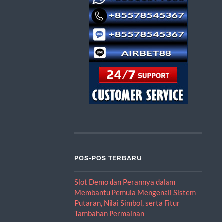
POS-POS TERBARU
Slot Demo dan Perannya dalam
Membantu Pemula Mengenali Sistem
Putaran, Nilai Simbol, serta Fitur
Tambahan Permainan