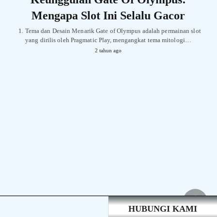
Mengapa Slot Ini Selalu Gacor
1. Tema dan Desain Menarik Gate of Olympus adalah permainan slot
yang dirilis oleh Pragmatic Play, mengangkat tema mitologi…
2 tahun ago
HUBUNGI KAMI