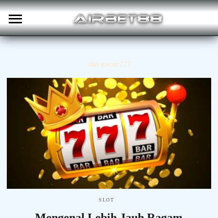
slot gacor777
SLOT
Mengenal Lebih Jauh Ragam