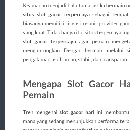
Keamanan menjadi hal utama ketika bermain on
situs slot gacor terpercaya
sebagai tempat 
biasanya memiliki lisensi resmi, provider gam
yang kuat. Tidak hanya itu, situs terpercaya 
slot gacor terpercaya
agar pemain mengeta
menguntungkan. Dengan bermain melalui
s
pengalaman lebih aman, stabil, dan transparan.
Mengapa Slot Gacor Har
Pemain
Tren mengenai
slot gacor hari ini
membantu p
mana yang sedang menunjukkan performa terbai
mereka yang ingin memanfaatkan peluang me