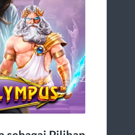
a sebagai Pilihan