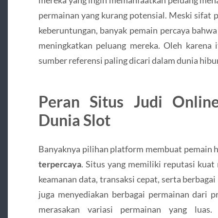
permainan yang kurang potensial. Meski sifat 
keberuntungan, banyak pemain percaya bahwa 
meningkatkan peluang mereka. Oleh karena it
sumber referensi paling dicari dalam dunia hibur
Peran Situs Judi Onlin
Dunia Slot
Banyaknya pilihan platform membuat pemain 
terpercaya
. Situs yang memiliki reputasi kua
keamanan data, transaksi cepat, serta berbagai 
juga menyediakan berbagai permainan dari pr
merasakan variasi permainan yang luas.