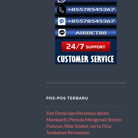
POS-POS TERBARU
Slot Demo dan Perannya dalam
Membantu Pemula Mengenali Sistem
Putaran, Nilai Simbol, serta Fitur
Tambahan Permainan