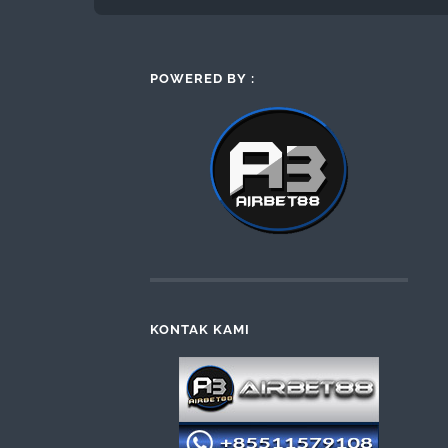
POWERED BY :
KONTAK KAMI