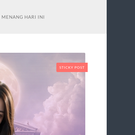
 MENANG HARI INI
STICKY POST