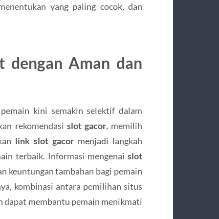
 menentukan yang paling cocok, dan
ot dengan Aman dan
pemain kini semakin selektif dalam
tkan rekomendasi
slot gacor
, memilih
akan
link slot gacor
menjadi langkah
in terbaik. Informasi mengenai
slot
n keuntungan tambahan bagi pemain
nya, kombinasi antara pemilihan situs
an dapat membantu pemain menikmati