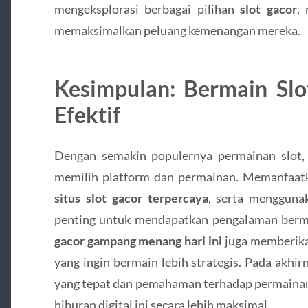
mengeksplorasi berbagai pilihan
slot gacor
,
memaksimalkan peluang kemenangan mereka.
Kesimpulan: Bermain Sl
Efektif
Dengan semakin populernya permainan slot, 
memilih platform dan permainan. Memanfaa
situs slot gacor terpercaya
, serta menggun
penting untuk mendapatkan pengalaman berma
gacor gampang menang hari ini
juga memberika
yang ingin bermain lebih strategis. Pada akhir
yang tepat dan pemahaman terhadap permain
hiburan digital ini secara lebih maksimal.