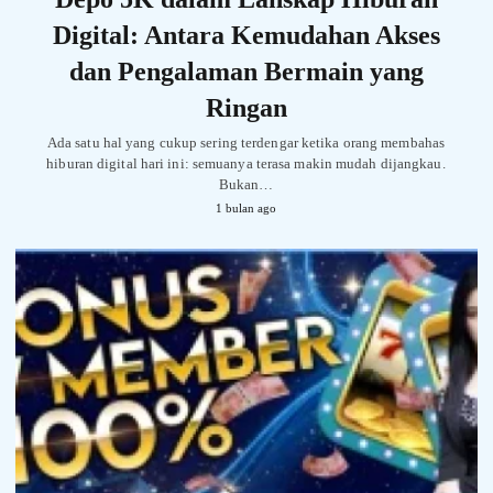
Digital: Antara Kemudahan Akses
dan Pengalaman Bermain yang
Ringan
Ada satu hal yang cukup sering terdengar ketika orang membahas
hiburan digital hari ini: semuanya terasa makin mudah dijangkau.
Bukan…
1 bulan ago