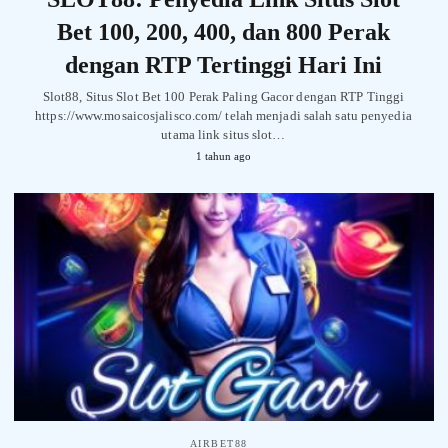
Bet 100, 200, 400, dan 800 Perak
dengan RTP Tertinggi Hari Ini
Slot88, Situs Slot Bet 100 Perak Paling Gacor dengan RTP Tinggi
https://www.mosaicosjalisco.com/ telah menjadi salah satu penyedia
utama link situs slot…
1 tahun ago
AIRBET88