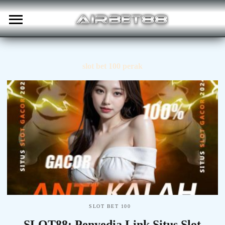
slot bet 100 perak
SLOT BET 100
SLOT88: Penyedia Link Situs Slot