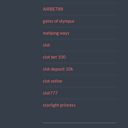
AIRBET88
gates of olympus
mahjong ways
slot
slot bet 100
slot deposit 10k
slot online
slot777
starlight princess