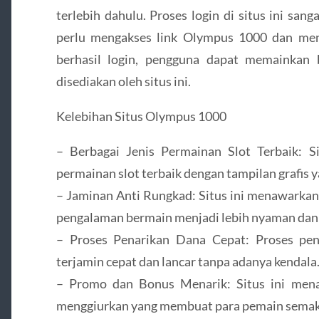
terlebih dahulu. Proses login di situs ini sa
perlu mengakses link Olympus 1000 dan mengi
berhasil login, pengguna dapat memainkan 
disediakan oleh situs ini.
Kelebihan Situs Olympus 1000
– Berbagai Jenis Permainan Slot Terbaik: Si
permainan slot terbaik dengan tampilan grafis ya
– Jaminan Anti Rungkad: Situs ini menawarka
pengalaman bermain menjadi lebih nyaman dan
– Proses Penarikan Dana Cepat: Proses pena
terjamin cepat dan lancar tanpa adanya kendala
– Promo dan Bonus Menarik: Situs ini men
menggiurkan yang membuat para pemain semakin 