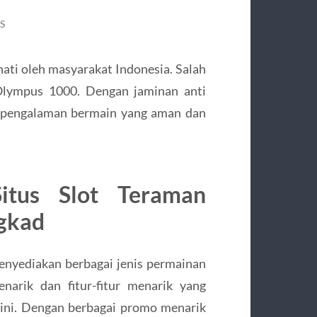
S
nati oleh masyarakat Indonesia. Salah
 Olympus 1000. Dengan jaminan anti
n pengalaman bermain yang aman dan
itus Slot Teraman
gkad
enyediakan berbagai jenis permainan
narik dan fitur-fitur menarik yang
ini. Dengan berbagai promo menarik