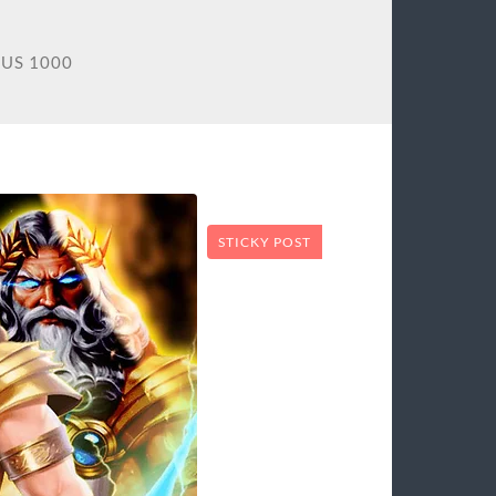
PUS 1000
STICKY POST