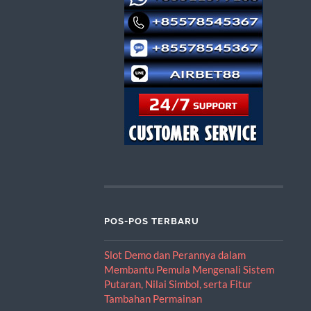
POS-POS TERBARU
Slot Demo dan Perannya dalam
Membantu Pemula Mengenali Sistem
Putaran, Nilai Simbol, serta Fitur
Tambahan Permainan