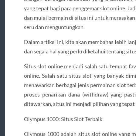
yang tepat bagi para penggemar slot online. Ja
dan mulai bermain di situs ini untuk merasaka
seru dan menguntungkan.
Dalam artikel ini, kita akan membahas lebih la
dan segala hal yang perlu diketahui tentang situs
Situs slot online menjadi salah satu tempat fa
online. Salah satu situs slot yang banyak dim
menawarkan berbagai jenis permainan slot ter
proses penarikan dana (withdraw) yang past
ditawarkan, situs ini menjadi pilihan yang tepat
Olympus 1000: Situs Slot Terbaik
Olympus 1000 adalah situs slot online yang 