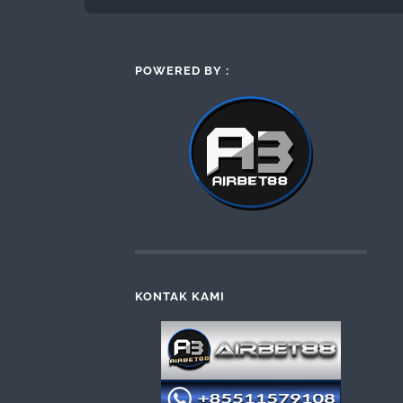
POWERED BY :
KONTAK KAMI