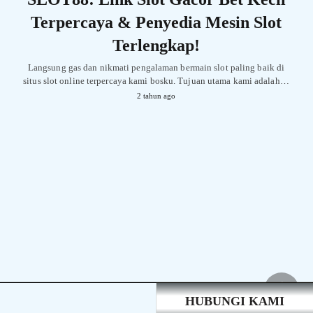
Terpercaya & Penyedia Mesin Slot
Terlengkap!
Langsung gas dan nikmati pengalaman bermain slot paling baik di
situs slot online terpercaya kami bosku. Tujuan utama kami adalah…
2 tahun ago
HUBUNGI KAMI