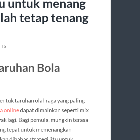
itu untuk menang
alah tetap tenang
TS
Taruhan Bola
bentuk taruhan olahraga yang paling
la online
dapat dimainkan seperti mix
yak lagi. Bagi pemula, mungkin terasa
ang tepat untuk memenangkan
akan dibahas strategi jitu untuk