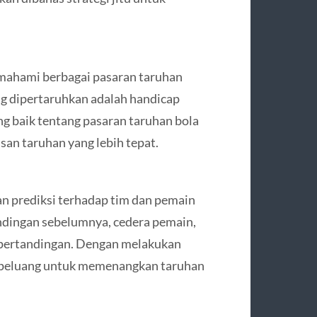
mahami berbagai pasaran taruhan
ng dipertaruhkan adalah handicap
g baik tentang pasaran taruhan bola
n taruhan yang lebih tepat.
n prediksi terhadap tim dan pemain
andingan sebelumnya, cedera pemain,
l pertandingan. Dengan melakukan
n peluang untuk memenangkan taruhan