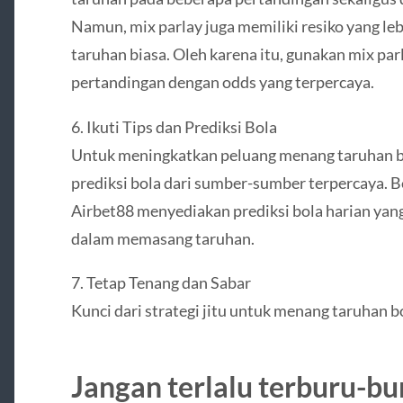
Namun, mix parlay juga memiliki resiko yang le
taruhan biasa. Oleh karena itu, gunakan mix parl
pertandingan dengan odds yang terpercaya.
6. Ikuti Tips dan Prediksi Bola
Untuk meningkatkan peluang menang taruhan bo
prediksi bola dari sumber-sumber terpercaya. Be
Airbet88 menyediakan prediksi bola harian yan
dalam memasang taruhan.
7. Tetap Tenang dan Sabar
Kunci dari strategi jitu untuk menang taruhan b
Jangan terlalu terburu-