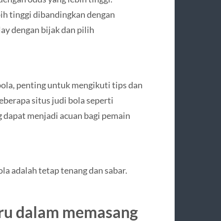
bih tinggi dibandingkan dengan
ay dengan bijak dan pilih
la, penting untuk mengikuti tips dan
berapa situs judi bola seperti
g dapat menjadi acuan bagi pemain
ola adalah tetap tenang dan sabar.
buru dalam memasang