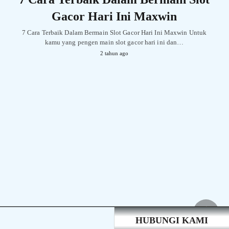
Gacor Hari Ini Maxwin
7 Cara Terbaik Dalam Bermain Slot Gacor Hari Ini Maxwin Untuk
kamu yang pengen main slot gacor hari ini dan…
2 tahun ago
HUBUNGI KAMI