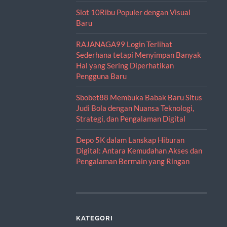
Slot 10Ribu Populer dengan Visual
Baru
RAJANAGA99 Login Terlihat
Sederhana tetapi Menyimpan Banyak
Hal yang Sering Diperhatikan
Pengguna Baru
Sbobet88 Membuka Babak Baru Situs
Judi Bola dengan Nuansa Teknologi,
Strategi, dan Pengalaman Digital
Depo 5K dalam Lanskap Hiburan
Digital: Antara Kemudahan Akses dan
Pengalaman Bermain yang Ringan
KATEGORI