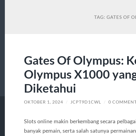
TAG:
GATES OF 
Gates Of Olympus: Ke
Olympus X1000 yang
Diketahui
OKTOBER 1, 2024
/
JCPT9D1CWL
/
0 COMMEN
Slots online makin berkembang secara pelba
banyak pemain, serta salah satunya permainan 