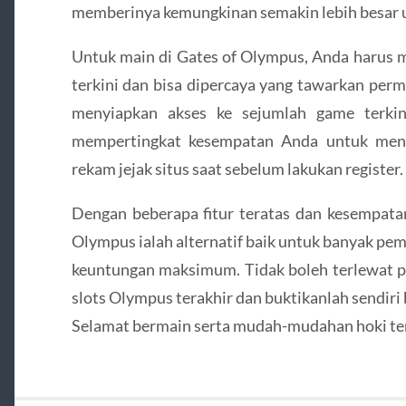
memberinya kemungkinan semakin lebih besar un
Untuk main di Gates of Olympus, Anda harus m
terkini dan bisa dipercaya yang tawarkan per
menyiapkan akses ke sejumlah game terkin
mempertingkat kesempatan Anda untuk mena
rekam jejak situs saat sebelum lakukan register.
Dengan beberapa fitur teratas dan kesempatan
Olympus ialah alternatif baik untuk banyak pem
keuntungan maksimum. Tidak boleh terlewat p
slots Olympus terakhir dan buktikanlah sendir
Selamat bermain serta mudah-mudahan hoki te