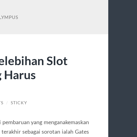
OLYMPUS
lebihan Slot
 Harus
TS
/
STICKY
gai pembaruan yang menganakemaskan
terakhir sebagai sorotan ialah Gates