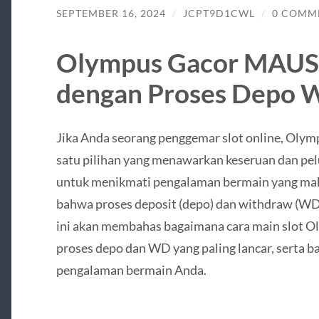
SEPTEMBER 16, 2024
/
JCPT9D1CWL
/
0 COMM
Olympus Gacor MAUSL
dengan Proses Depo W
Jika Anda seorang penggemar slot online, Oly
satu pilihan yang menawarkan keseruan dan pe
untuk menikmati pengalaman bermain yang mak
bahwa proses deposit (depo) dan withdraw (WD) 
ini akan membahas bagaimana cara main slot 
proses depo dan WD yang paling lancar, serta b
pengalaman bermain Anda.