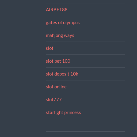
AIRBET88
gates of olympus
mahjong ways
slot
slot bet 100
slot deposit 10k
slot online
slot777
starlight princess