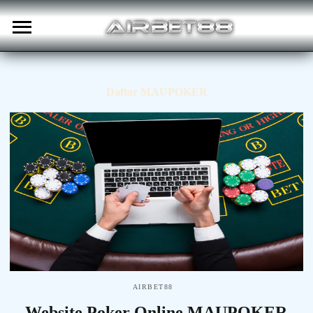
Daftar MAUPOKER
AIRBET88
Website Poker Online MAUPOKER