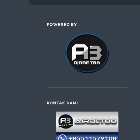
POWERED BY :
KONTAK KAMI