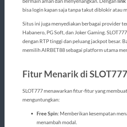
bermain aman dan menyenangkan. Dengan
link
bisa login kapan saja tanpa takut diblokir atau m
Situs ini juga menyediakan berbagai provider t
Habanero, PG Soft, dan Joker Gaming. SLOT777 m
dengan RTP tinggi dan peluang jackpot besar.
memilih AIRBET88 sebagai platform utama mer
Fitur Menarik di SLOT77
SLOT777 menawarkan fitur-fitur yang membuat 
menguntungkan:
Free Spin
: Memberikan kesempatan men
menambah modal.