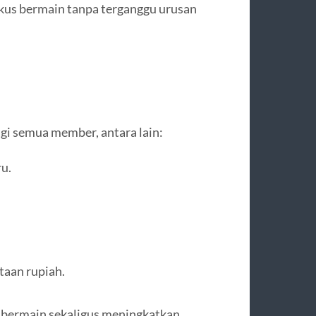
kus bermain tanpa terganggu urusan
i semua member, antara lain:
u.
.
taan rupiah.
ermain sekaligus meningkatkan