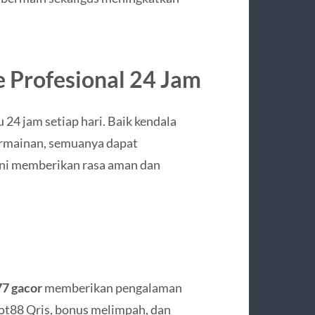
 Profesional 24 Jam
4 jam setiap hari. Baik kendala
ermainan, semuanya dapat
ini memberikan rasa aman dan
7 gacor
memberikan pengalaman
Slot88 Qris, bonus melimpah, dan