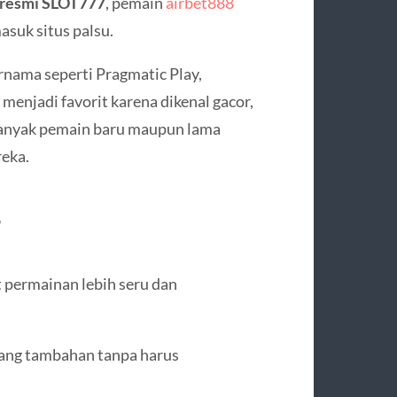
 resmi SLOT777
, pemain
airbet888
asuk situs palsu.
ernama seperti Pragmatic Play,
enjadi favorit karena dikenal gacor,
 Banyak pemain baru maupun lama
eka.
7
permainan lebih seru dan
ang tambahan tanpa harus