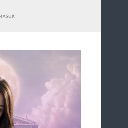
 MASUK