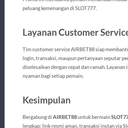
peluang kemenangan di SLOT777.
Layanan Customer Service
Tim customer service AIRBET88 siap membantu 2
login, transaksi, maupun pertanyaan seputar p
diselesaikan dengan cepat dan ramah. Layanan 
nyaman bagi setiap pemain.
Kesimpulan
Bergabung di
AIRBET88
untuk bermain
SLOT77
lengkap: link resmi aman, transaksi instan via 