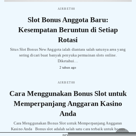
AIRBET88
Slot Bonus Anggota Baru:
Kesempatan Beruntun di Setiap
Rotasi
Situs Slot Bonus New Anggota ialah diantara salah satunya area yang
sering dicari buat banyak penyuka permainan slots online.
Diketahui…
2 tahun ago
AIRBET88
Cara Menggunakan Bonus Slot untuk
Memperpanjang Anggaran Kasino
Anda
Cara Menggunakan Bonus Slot untuk Memperpanjang Anggaran
Kasino Anda Bonus slot adalah salah satu cara terbaik untuk bonus
new…