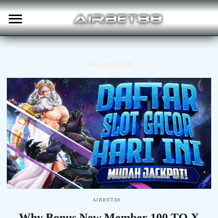
slot bonus 100
AIRBET88
Why Bonus New Member 100 TO X