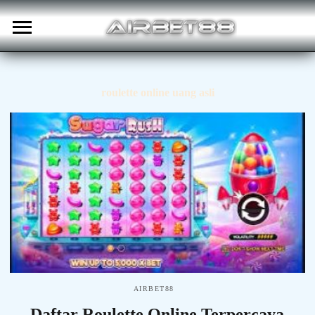
roulette online uang asli
AIRBET88
Daftar Roulette Online Terpercaya