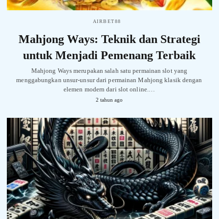
AIRBET88
Mahjong Ways: Teknik dan Strategi
untuk Menjadi Pemenang Terbaik
Mahjong Ways merupakan salah satu permainan slot yang
menggabungkan unsur-unsur dari permainan Mahjong klasik dengan
elemen modern dari slot online.…
2 tahun ago