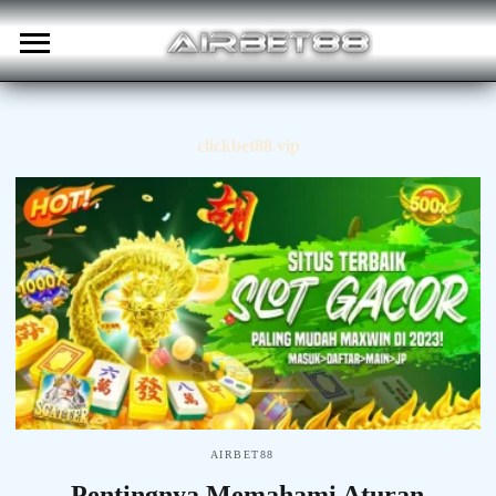
clickbet88 vip
AIRBET88
Pentingnya Memahami Aturan