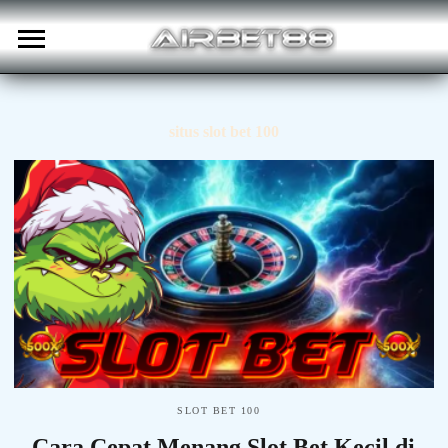
situs slot bet 100
SLOT BET 100
Cara Cepat Menang Slot Bet Kecil di