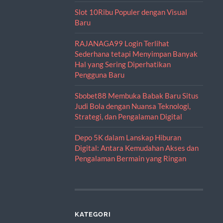
Slot 10Ribu Populer dengan Visual
Baru
RAJANAGA99 Login Terlihat
Sederhana tetapi Menyimpan Banyak
Hal yang Sering Diperhatikan
Pengguna Baru
Sbobet88 Membuka Babak Baru Situs
Judi Bola dengan Nuansa Teknologi,
Strategi, dan Pengalaman Digital
Depo 5K dalam Lanskap Hiburan
Digital: Antara Kemudahan Akses dan
Pengalaman Bermain yang Ringan
KATEGORI