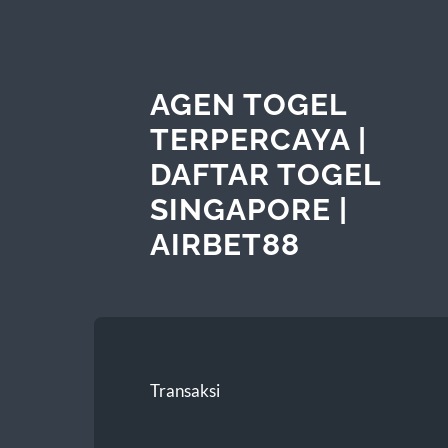
AGEN TOGEL
TERPERCAYA |
DAFTAR TOGEL
SINGAPORE |
AIRBET88
Transaksi