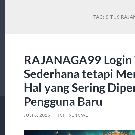
TAG:
SITUS RAJ
RAJANAGA99 Login T
Sederhana tetapi M
Hal yang Sering Dipe
Pengguna Baru
JULI 8, 2026
/
JCPT9D1CWL