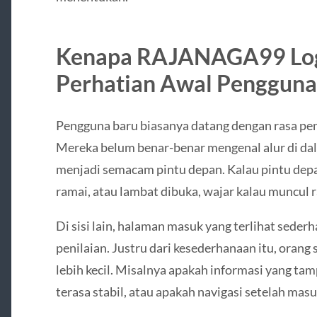
Kenapa RAJANAGA99 Logi
Perhatian Awal Pengguna
Pengguna baru biasanya datang dengan rasa pena
Mereka belum benar-benar mengenal alur di dala
menjadi semacam pintu depan. Kalau pintu dep
ramai, atau lambat dibuka, wajar kalau muncul r
Di sisi lain, halaman masuk yang terlihat seder
penilaian. Justru dari kesederhanaan itu, orang
lebih kecil. Misalnya apakah informasi yang ta
terasa stabil, atau apakah navigasi setelah ma