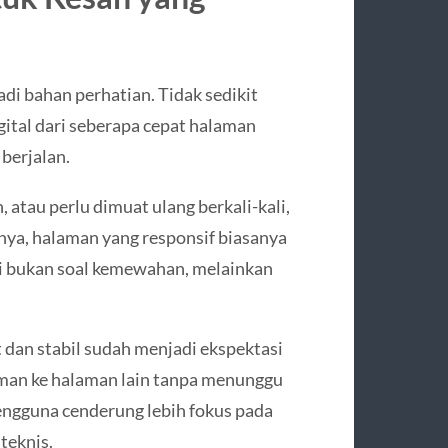
jadi bahan perhatian. Tidak sedikit
ital dari seberapa cepat halaman
berjalan.
 atau perlu dimuat ulang berkali-kali,
nya, halaman yang responsif biasanya
ni bukan soal kemewahan, melainkan
dan stabil sudah menjadi ekspektasi
aman ke halaman lain tanpa menunggu
pengguna cenderung lebih fokus pada
teknis.