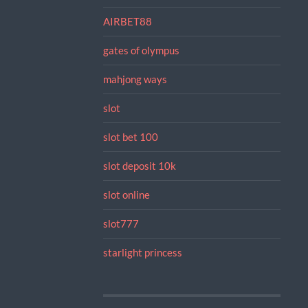
AIRBET88
gates of olympus
mahjong ways
slot
slot bet 100
slot deposit 10k
slot online
slot777
starlight princess