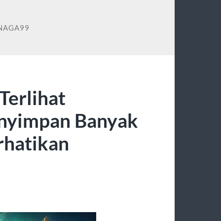
ANAGA99
erlihat
enyimpan Banyak
rhatikan