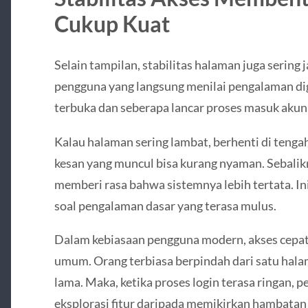
Cukup Kuat
Selain tampilan, stabilitas halaman juga sering 
pengguna yang langsung menilai pengalaman dig
terbuka dan seberapa lancar proses masuk akun 
Kalau halaman sering lambat, berhenti di tengah,
kesan yang muncul bisa kurang nyaman. Sebalik
memberi rasa bahwa sistemnya lebih tertata. I
soal pengalaman dasar yang terasa mulus.
Dalam kebiasaan pengguna modern, akses cepat 
umum. Orang terbiasa berpindah dari satu hal
lama. Maka, ketika proses login terasa ringan, 
eksplorasi fitur daripada memikirkan hambatan 