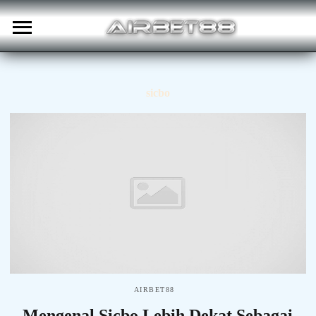
sicbo
AIRBET88
Mengenal Sicbo Lebih Dekat Sebagai