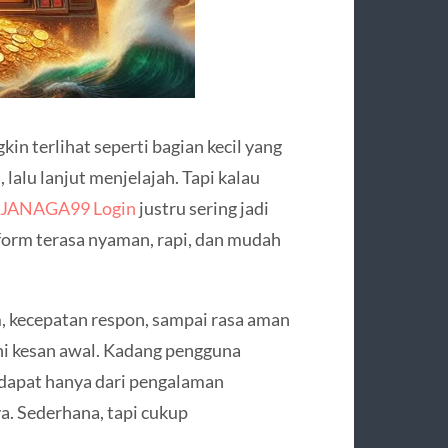
n terlihat seperti bagian kecil yang
, lalu lanjut menjelajah. Tapi kalau
JANAGA99 Login
justru sering jadi
form terasa nyaman, rapi, dan mudah
m, kecepatan respon, sampai rasa aman
i kesan awal. Kadang pengguna
ndapat hanya dari pengalaman
. Sederhana, tapi cukup