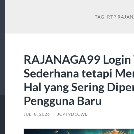
TAG:
RTP RAJA
RAJANAGA99 Login T
Sederhana tetapi M
Hal yang Sering Dipe
Pengguna Baru
JULI 8, 2026
/
JCPT9D1CWL