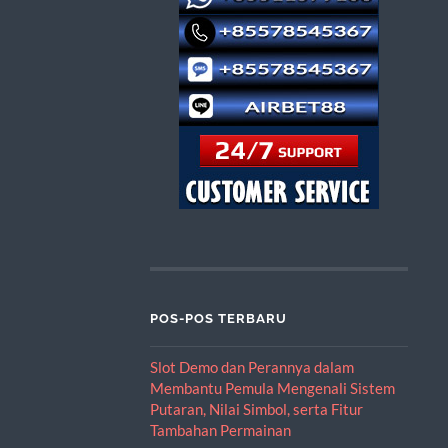
POS-POS TERBARU
Slot Demo dan Perannya dalam
Membantu Pemula Mengenali Sistem
Putaran, Nilai Simbol, serta Fitur
Tambahan Permainan