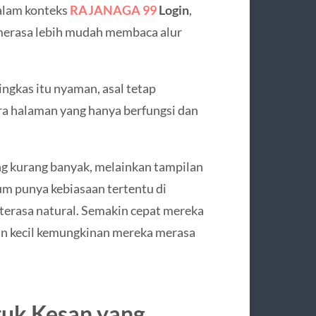
alam konteks
RAJANAGA 99
Login
,
 merasa lebih mudah membaca alur
ingkas itu nyaman, asal tetap
ara halaman yang hanya berfungsi dan
ng kurang banyak, melainkan tampilan
um punya kebiasaan tertentu di
 terasa natural. Semakin cepat mereka
in kecil kemungkinan mereka merasa
tuk Kesan yang