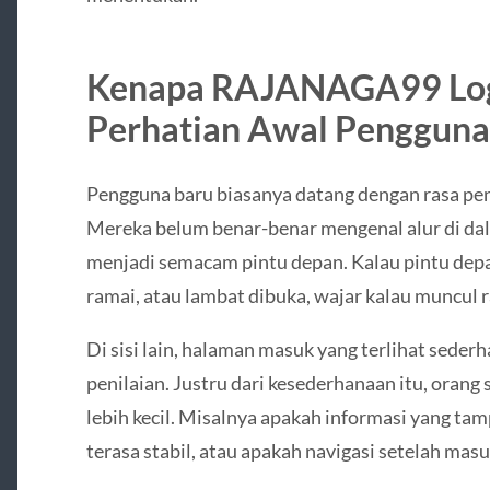
Kenapa RAJANAGA99 Logi
Perhatian Awal Pengguna
Pengguna baru biasanya datang dengan rasa pena
Mereka belum benar-benar mengenal alur di dala
menjadi semacam pintu depan. Kalau pintu dep
ramai, atau lambat dibuka, wajar kalau muncul r
Di sisi lain, halaman masuk yang terlihat seder
penilaian. Justru dari kesederhanaan itu, orang
lebih kecil. Misalnya apakah informasi yang ta
terasa stabil, atau apakah navigasi setelah ma