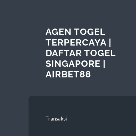
AGEN TOGEL
TERPERCAYA |
DAFTAR TOGEL
SINGAPORE |
AIRBET88
Transaksi