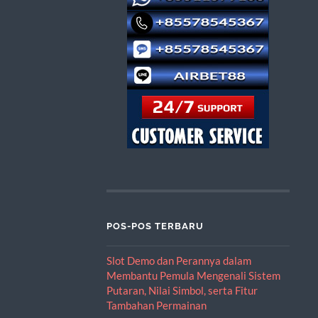
POS-POS TERBARU
Slot Demo dan Perannya dalam
Membantu Pemula Mengenali Sistem
Putaran, Nilai Simbol, serta Fitur
Tambahan Permainan