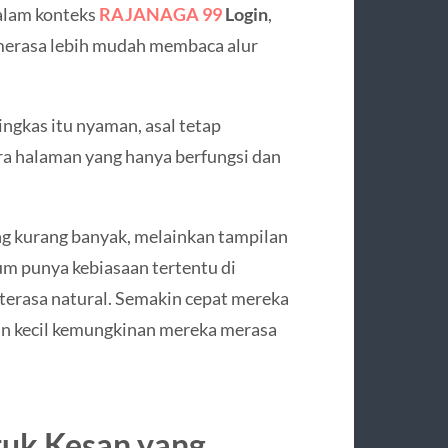
alam konteks
RAJANAGA 99
Login
,
 merasa lebih mudah membaca alur
ingkas itu nyaman, asal tetap
ara halaman yang hanya berfungsi dan
ng kurang banyak, melainkan tampilan
um punya kebiasaan tertentu di
 terasa natural. Semakin cepat mereka
in kecil kemungkinan mereka merasa
tuk Kesan yang