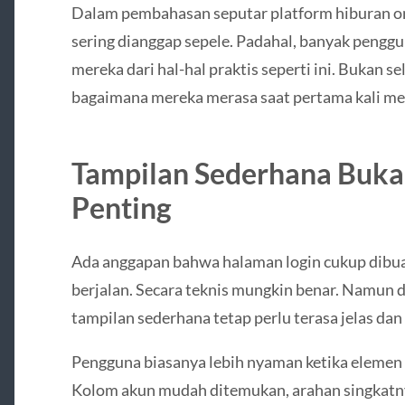
Dalam pembahasan seputar platform hiburan o
sering dianggap sepele. Padahal, banyak peng
mereka dari hal-hal praktis seperti ini. Bukan sela
bagaimana mereka merasa saat pertama kali m
Tampilan Sederhana Bukan
Penting
Ada anggapan bahwa halaman login cukup dibua
berjalan. Secara teknis mungkin benar. Namun d
tampilan sederhana tetap perlu terasa jelas da
Pengguna biasanya lebih nyaman ketika elemen 
Kolom akun mudah ditemukan, arahan singkatnya