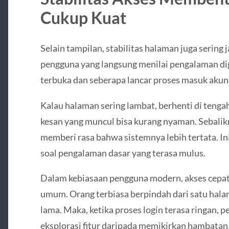
Cukup Kuat
Selain tampilan, stabilitas halaman juga sering 
pengguna yang langsung menilai pengalaman dig
terbuka dan seberapa lancar proses masuk akun 
Kalau halaman sering lambat, berhenti di tengah,
kesan yang muncul bisa kurang nyaman. Sebalik
memberi rasa bahwa sistemnya lebih tertata. I
soal pengalaman dasar yang terasa mulus.
Dalam kebiasaan pengguna modern, akses cepat 
umum. Orang terbiasa berpindah dari satu hal
lama. Maka, ketika proses login terasa ringan, 
eksplorasi fitur daripada memikirkan hambatan 