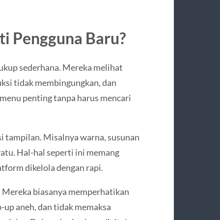
ti Pengguna Baru?
cukup sederhana. Mereka melihat
uksi tidak membingungkan, dan
menu penting tanpa harus mencari
i tampilan. Misalnya warna, susunan
atu. Hal-hal seperti ini memang
tform dikelola dengan rapi.
an. Mereka biasanya memperhatikan
op-up aneh, dan tidak memaksa