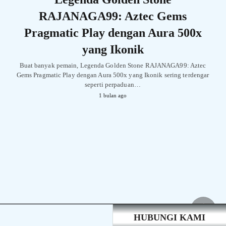
RAJANAGA99: Aztec Gems
Pragmatic Play dengan Aura 500x
yang Ikonik
Buat banyak pemain, Legenda Golden Stone RAJANAGA99: Aztec
Gems Pragmatic Play dengan Aura 500x yang Ikonik sering terdengar
seperti perpaduan…
1 bulan ago
HUBUNGI KAMI