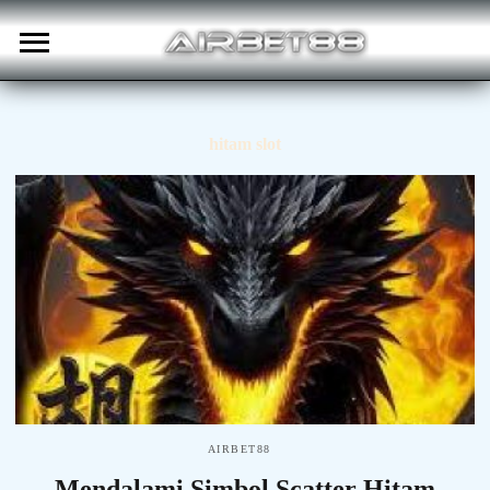
hitam slot
AIRBET88
Mendalami Simbol Scatter Hitam