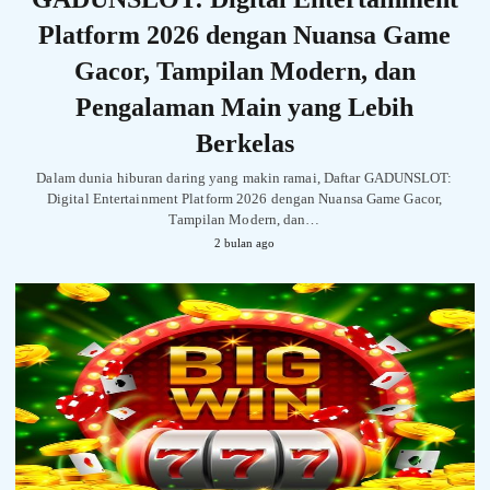
Platform 2026 dengan Nuansa Game
Gacor, Tampilan Modern, dan
Pengalaman Main yang Lebih
Berkelas
Dalam dunia hiburan daring yang makin ramai, Daftar GADUNSLOT:
Digital Entertainment Platform 2026 dengan Nuansa Game Gacor,
Tampilan Modern, dan…
2 bulan ago