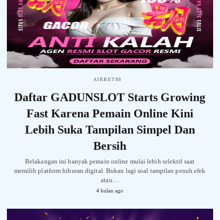
AIRBET88
Daftar GADUNSLOT Starts Growing
Fast Karena Pemain Online Kini
Lebih Suka Tampilan Simpel Dan
Bersih
Belakangan ini banyak pemain online mulai lebih selektif saat
memilih platform hiburan digital. Bukan lagi soal tampilan penuh efek
atau…
4 bulan ago