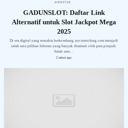
AIRBET88
GADUNSLOT: Daftar Link
Alternatif untuk Slot Jackpot Mega
2025
Di era digital yang semakin berkembang, nycstretching.com menjadi
salah satu pilihan hiburan yang banyak diminati oleh para penjudi.
Salah satu…
2 tahun ago