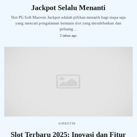
Jackpot Selalu Menanti
Slot PG Soft Maxwin Jackpot adalah pilihan menarik bagi siapa saja
yang mencari pengalaman bermain slot yang mendebarkan dan
peluang…
2 tahun ago
AIRBET88
Slot Terbaru 2025: Inovasi dan Fitur