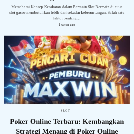
Memahami Konsep Kesabaran dalam Bermain Slot Bermain di situs
slot gacor membutuhkan lebih dari sekadar keberuntungan. Salah satu
faktor penting…
1 tahun ago
SLOT
Poker Online Terbaru: Kembangkan
Strategi Menang di Poker Online