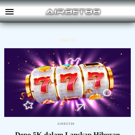
depo 5k
AIRBET88
Depo 5K dalam Lanskap Hiburan