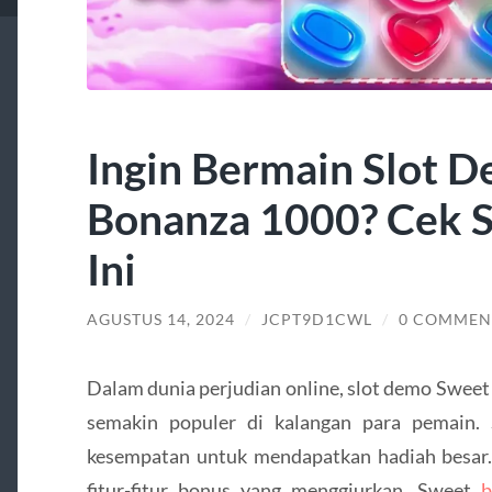
Ingin Bermain Slot 
Bonanza 1000? Cek Sa
Ini
AGUSTUS 14, 2024
/
JCPT9D1CWL
/
0 COMMEN
Dalam dunia perjudian online, slot demo Swee
semakin populer di kalangan para pemain.
kesempatan untuk mendapatkan hadiah besar
fitur-fitur bonus yang menggiurkan, Sweet
b