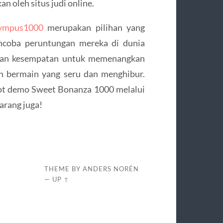
n oleh situs judi online.
ympus1000
merupakan pilihan yang
encoba peruntungan mereka di dunia
k dan kesempatan untuk memenangkan
n bermain yang seru dan menghibur.
lot demo Sweet Bonanza 1000 melalui
arang juga!
THEME BY
ANDERS NORÉN
—
UP ↑