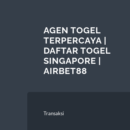
AGEN TOGEL
TERPERCAYA |
DAFTAR TOGEL
SINGAPORE |
AIRBET88
Transaksi