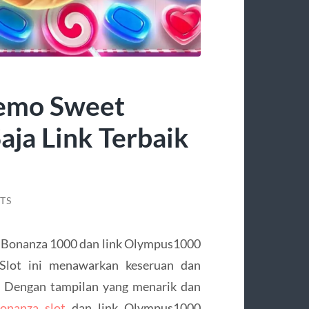
Demo Sweet
ja Link Terbaik
TS
t Bonanza 1000 dan link Olympus1000
 Slot ini menawarkan keseruan dan
. Dengan tampilan yang menarik dan
onanza slot
dan link Olympus1000