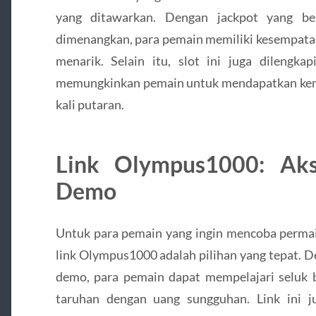
yang ditawarkan. Dengan jackpot yang be
dimenangkan, para pemain memiliki kesempat
menarik. Selain itu, slot ini juga dilengka
memungkinkan pemain untuk mendapatkan kem
kali putaran.
Link Olympus1000: Ak
Demo
Untuk para pemain yang ingin mencoba perma
link Olympus1000 adalah pilihan yang tepat. 
demo, para pemain dapat mempelajari seluk
taruhan dengan uang sungguhan. Link ini j