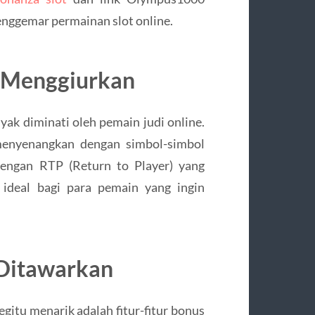
penggemar permainan slot online.
g Menggiurkan
yak diminati oleh pemain judi online.
menyenangkan dengan simbol-simbol
engan RTP (Return to Player) yang
 ideal bagi para pemain yang ingin
 Ditawarkan
itu menarik adalah fitur-fitur bonus