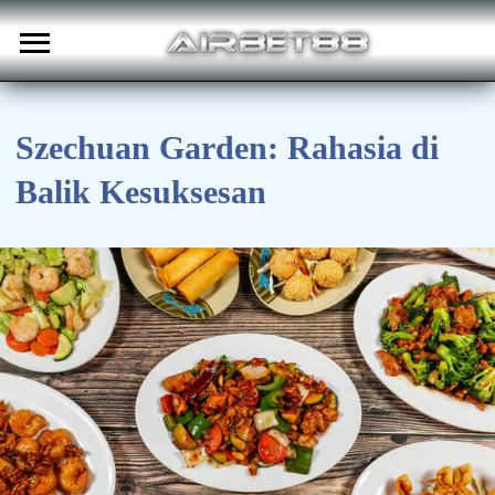
Szechuan Garden: Rahasia di
Balik Kesuksesan