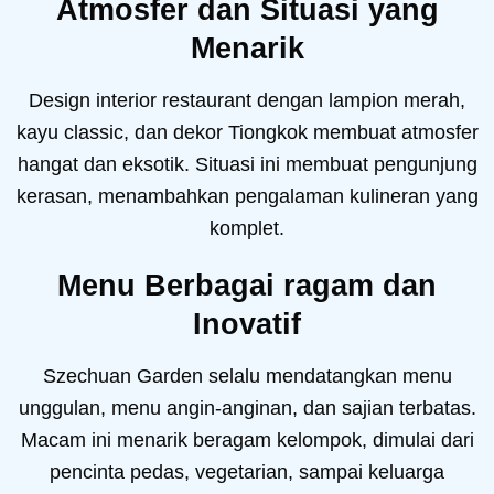
Atmosfer dan Situasi yang
Menarik
Design interior restaurant dengan lampion merah,
kayu classic, dan dekor Tiongkok membuat atmosfer
hangat dan eksotik. Situasi ini membuat pengunjung
kerasan, menambahkan pengalaman kulineran yang
komplet.
Menu Berbagai ragam dan
Inovatif
Szechuan Garden selalu mendatangkan menu
unggulan, menu angin-anginan, dan sajian terbatas.
Macam ini menarik beragam kelompok, dimulai dari
pencinta pedas, vegetarian, sampai keluarga