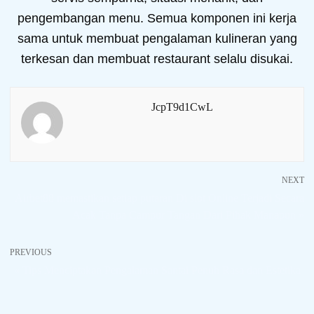
pengembangan menu. Semua komponen ini kerja
sama untuk membuat pengalaman kulineran yang
terkesan dan membuat restaurant selalu disukai.
JcpT9d1CwL
NEXT
Airbet88 memastikan setiap putaran Di slot Online Terjadi Secara
Acak Tanpa Campur Tangan Dari Pihak Manapun »
PREVIOUS
« Tips Menciptakan Pengalaman Santai Penuh Rasa dan Estetika