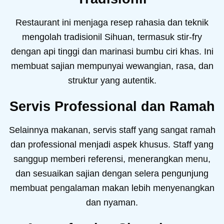
Restaurant ini menjaga resep rahasia dan teknik
mengolah tradisionil Sihuan, termasuk stir-fry
dengan api tinggi dan marinasi bumbu ciri khas. Ini
membuat sajian mempunyai wewangian, rasa, dan
struktur yang autentik.
Servis Professional dan Ramah
Selainnya makanan, servis staff yang sangat ramah
dan professional menjadi aspek khusus. Staff yang
sanggup memberi referensi, menerangkan menu,
dan sesuaikan sajian dengan selera pengunjung
membuat pengalaman makan lebih menyenangkan
dan nyaman.