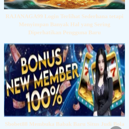
RAJANAGA99 Login Terlihat Sederhana tetapi
Menyimpan Banyak Hal yang Sering
Diperhatikan Pengguna Baru
Sbobet88 Membuka Babak Baru Situs Judi Bola