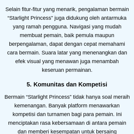
Selain fitur-fitur yang menarik, pengalaman bermain
“Starlight Princess” juga didukung oleh antarmuka
yang ramah pengguna. Navigasi yang mudah
membuat pemain, baik pemula maupun
berpengalaman, dapat dengan cepat memahami
cara bermain. Suara latar yang menenangkan dan
efek visual yang menawan juga menambah
keseruan permainan.
5.
Komunitas dan Kompetisi
Bermain “Starlight Princess” tidak hanya soal meraih
kemenangan. Banyak platform menawarkan
kompetisi dan turnamen bagi para pemain. Ini
menciptakan rasa kebersamaan di antara pemain
dan memberi kesempatan untuk bersaing