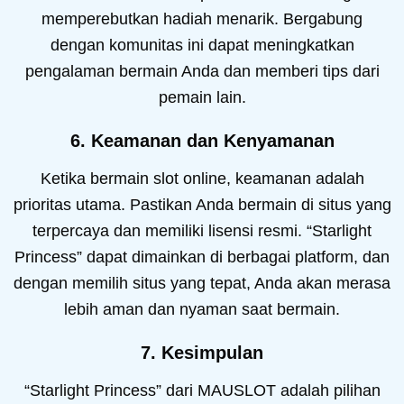
memperebutkan hadiah menarik. Bergabung
dengan komunitas ini dapat meningkatkan
pengalaman bermain Anda dan memberi tips dari
pemain lain.
6.
Keamanan dan Kenyamanan
Ketika bermain slot online, keamanan adalah
prioritas utama. Pastikan Anda bermain di situs yang
terpercaya dan memiliki lisensi resmi. “Starlight
Princess” dapat dimainkan di berbagai platform, dan
dengan memilih situs yang tepat, Anda akan merasa
lebih aman dan nyaman saat bermain.
7.
Kesimpulan
“Starlight Princess” dari MAUSLOT adalah pilihan