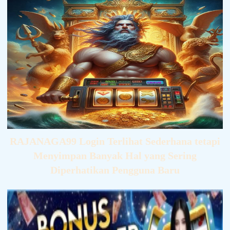
RAJANAGA99 Login Terlihat Sederhana tetapi
Menyimpan Banyak Hal yang Sering
Diperhatikan Pengguna Baru