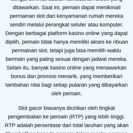
ditawarkan. Saat ini, pemain dapat menikmati
permainan slot dari kenyamanan rumah mereka
sendiri melalui perangkat seluler atau komputer.
Dengan berbagai platform kasino online yang dapat
dipilih, pemain tidak hanya memiliki akses ke ribuan
permainan slot, tetapi juga bisa memilih waktu
bermain yang paling sesuai dengan jadwal mereka.
Selain itu, banyak kasino online yang menawarkan
bonus dan promosi menarik, yang memberikan
tambahan nilai bagi setiap putaran yang dibayarkan
oleh pemain.
Slot gacor biasanya dicirikan oleh tingkat
pengembalian ke pemain (RTP) yang lebih tinggi.
RTP adalah persentase dari total taruhan yang akan