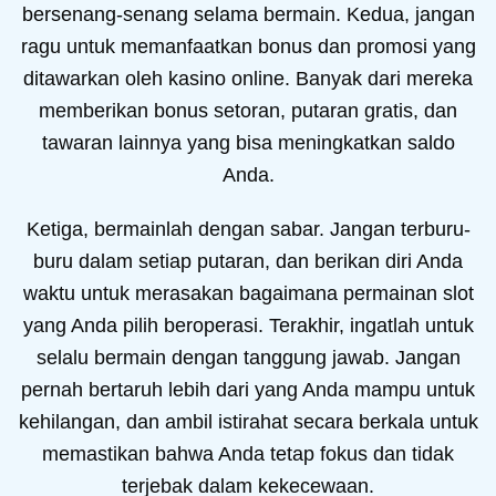
bersenang-senang selama bermain. Kedua, jangan
ragu untuk memanfaatkan bonus dan promosi yang
ditawarkan oleh kasino online. Banyak dari mereka
memberikan bonus setoran, putaran gratis, dan
tawaran lainnya yang bisa meningkatkan saldo
Anda.
Ketiga, bermainlah dengan sabar. Jangan terburu-
buru dalam setiap putaran, dan berikan diri Anda
waktu untuk merasakan bagaimana permainan slot
yang Anda pilih beroperasi. Terakhir, ingatlah untuk
selalu bermain dengan tanggung jawab. Jangan
pernah bertaruh lebih dari yang Anda mampu untuk
kehilangan, dan ambil istirahat secara berkala untuk
memastikan bahwa Anda tetap fokus dan tidak
terjebak dalam kekecewaan.