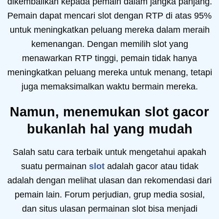
dikembalikan kepada pemain dalam jangka panjang.
Pemain dapat mencari slot dengan RTP di atas 95%
untuk meningkatkan peluang mereka dalam meraih
kemenangan. Dengan memilih slot yang
menawarkan RTP tinggi, pemain tidak hanya
meningkatkan peluang mereka untuk menang, tetapi
juga memaksimalkan waktu bermain mereka.
Namun, menemukan slot gacor
bukanlah hal yang mudah
Salah satu cara terbaik untuk mengetahui apakah
suatu permainan
slot
adalah gacor atau tidak
adalah dengan melihat ulasan dan rekomendasi dari
pemain lain. Forum perjudian, grup media sosial,
dan situs ulasan permainan slot bisa menjadi