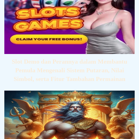
Slot Demo dan Perannya dalam Membantu
Pemula Mengenali Sistem Putaran, Nilai
Simbol, serta Fitur Tambahan Permainan