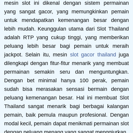
mesin slot ini dikenal dengan sistem permainan
yang sangat gacor, yang memungkinkan pemain
untuk mendapatkan kemenangan besar dengan
lebih mudah. Keunggulan utama dari Slot Thailand
adalah RTP yang cukup tinggi, yang memberikan
peluang lebih besar bagi pemain untuk meraih
jackpot. Selain itu, mesin
slot gacor thailand
juga
dilengkapi dengan fitur-fitur menarik yang membuat
permainan semakin seru dan menguntungkan.
Dengan bet minimal hanya 100 perak, pemain
sudah bisa merasakan sensasi bermain dengan
peluang kemenangan besar. Hal ini membuat Slot
Thailand sangat menarik bagi berbagai kalangan
pemain, baik pemula maupun profesional. Dengan
modal kecil, pemain dapat menikmati permainan slot
dengan peluang menang yang sangat menggiurkan.