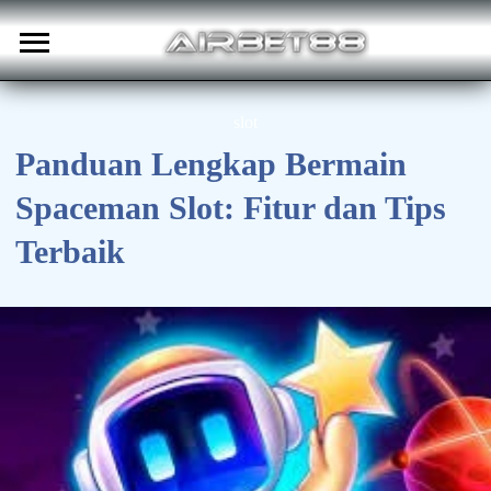
slot
Panduan Lengkap Bermain
Spaceman Slot: Fitur dan Tips
Terbaik