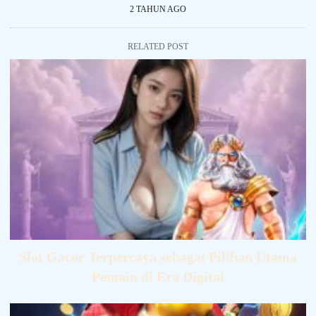
2 TAHUN AGO
RELATED POST
Slot Gacor Terpercaya sebagai Pilihan Utama
Pemain di Era Digital