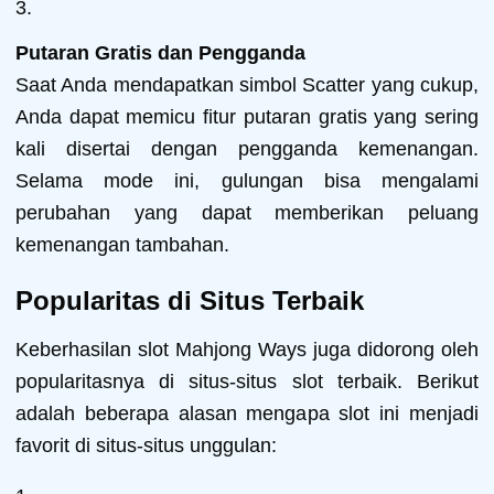
Putaran Gratis dan Pengganda
Saat Anda mendapatkan simbol Scatter yang cukup,
Anda dapat memicu fitur putaran gratis yang sering
kali disertai dengan pengganda kemenangan.
Selama mode ini, gulungan bisa mengalami
perubahan yang dapat memberikan peluang
kemenangan tambahan.
Popularitas di Situs Terbaik
Keberhasilan slot Mahjong Ways juga didorong oleh
popularitasnya di situs-situs slot terbaik. Berikut
adalah beberapa alasan mengapa slot ini menjadi
favorit di situs-situs unggulan: