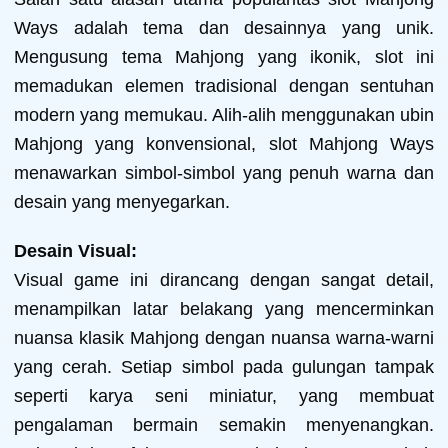
Ways adalah tema dan desainnya yang unik.
Mengusung tema Mahjong yang ikonik, slot ini
memadukan elemen tradisional dengan sentuhan
modern yang memukau. Alih-alih menggunakan ubin
Mahjong yang konvensional, slot Mahjong Ways
menawarkan simbol-simbol yang penuh warna dan
desain yang menyegarkan.
Desain Visual:
Visual game ini dirancang dengan sangat detail,
menampilkan latar belakang yang mencerminkan
nuansa klasik Mahjong dengan nuansa warna-warni
yang cerah. Setiap simbol pada gulungan tampak
seperti karya seni miniatur, yang membuat
pengalaman bermain semakin menyenangkan.