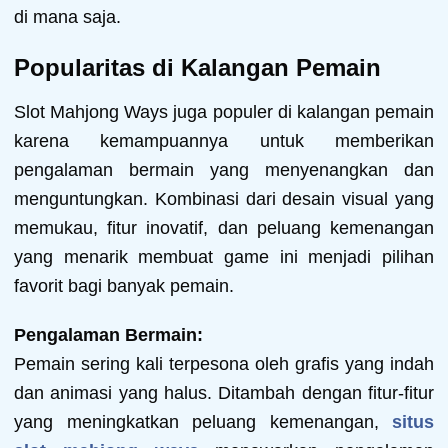
di mana saja.
Popularitas di Kalangan Pemain
Slot Mahjong Ways juga populer di kalangan pemain
karena kemampuannya untuk memberikan
pengalaman bermain yang menyenangkan dan
menguntungkan. Kombinasi dari desain visual yang
memukau, fitur inovatif, dan peluang kemenangan
yang menarik membuat game ini menjadi pilihan
favorit bagi banyak pemain.
Pengalaman Bermain:
Pemain sering kali terpesona oleh grafis yang indah
dan animasi yang halus. Ditambah dengan fitur-fitur
yang meningkatkan peluang kemenangan,
situs