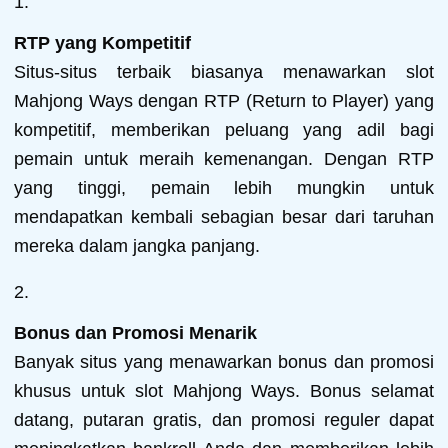
RTP yang Kompetitif
Situs-situs terbaik biasanya menawarkan slot
Mahjong Ways dengan RTP (Return to Player) yang
kompetitif, memberikan peluang yang adil bagi
pemain untuk meraih kemenangan. Dengan RTP
yang tinggi, pemain lebih mungkin untuk
mendapatkan kembali sebagian besar dari taruhan
mereka dalam jangka panjang.
Bonus dan Promosi Menarik
Banyak situs yang menawarkan bonus dan promosi
khusus untuk slot Mahjong Ways. Bonus selamat
datang, putaran gratis, dan promosi reguler dapat