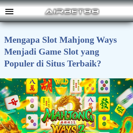
Mengapa Slot Mahjong Ways
Menjadi Game Slot yang
Populer di Situs Terbaik?