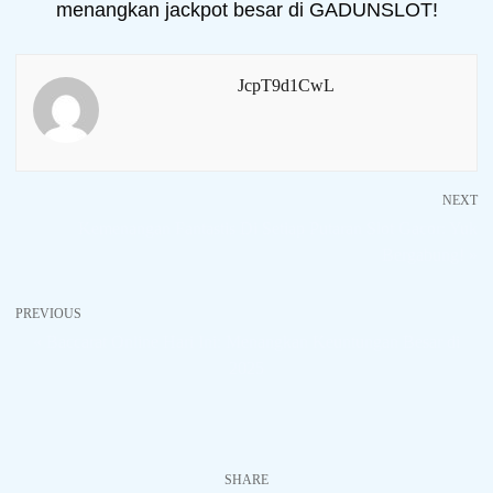
menangkan jackpot besar di GADUNSLOT!
JcpT9d1CwL
NEXT
Kemenangan Fantastis Di Setiap Putaran Slot Gacor: Yuk
Bergabung! »
PREVIOUS
« Baccarat Online Hari Ini: Menangkan Keuntungan Besar di
2025
SHARE