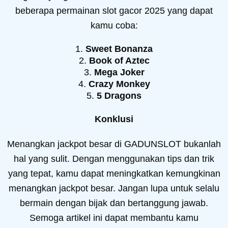
beberapa permainan slot gacor 2025 yang dapat
kamu coba:
Sweet Bonanza
Book of Aztec
Mega Joker
Crazy Monkey
5 Dragons
Konklusi
Menangkan jackpot besar di GADUNSLOT bukanlah
hal yang sulit. Dengan menggunakan tips dan trik
yang tepat, kamu dapat meningkatkan kemungkinan
menangkan jackpot besar. Jangan lupa untuk selalu
bermain dengan bijak dan bertanggung jawab.
Semoga artikel ini dapat membantu kamu