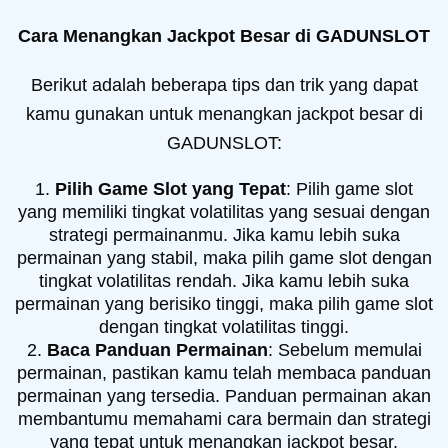
Cara Menangkan Jackpot Besar di GADUNSLOT
Berikut adalah beberapa tips dan trik yang dapat
kamu gunakan untuk menangkan jackpot besar di
GADUNSLOT:
Pilih Game Slot yang Tepat
: Pilih game slot
yang memiliki tingkat volatilitas yang sesuai dengan
strategi permainanmu. Jika kamu lebih suka
permainan yang stabil, maka pilih game slot dengan
tingkat volatilitas rendah. Jika kamu lebih suka
permainan yang berisiko tinggi, maka pilih game slot
dengan tingkat volatilitas tinggi.
Baca Panduan Permainan
: Sebelum memulai
permainan, pastikan kamu telah membaca panduan
permainan yang tersedia. Panduan permainan akan
membantumu memahami cara bermain dan strategi
yang tepat untuk menangkan jackpot besar.