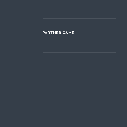
PARTNER GAME