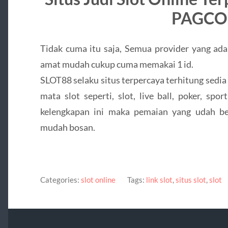
PAGCO
Tidak cuma itu saja, Semua provider yang ada
amat mudah cukup cuma memakai 1 id.
SLOT88 selaku situs terpercaya terhitung sedia
mata slot seperti, slot, live ball, poker, sp
kelengkapan ini maka pemaian yang udah b
mudah bosan.
Categories:
slot online
Tags:
link slot
,
situs slot
,
slot