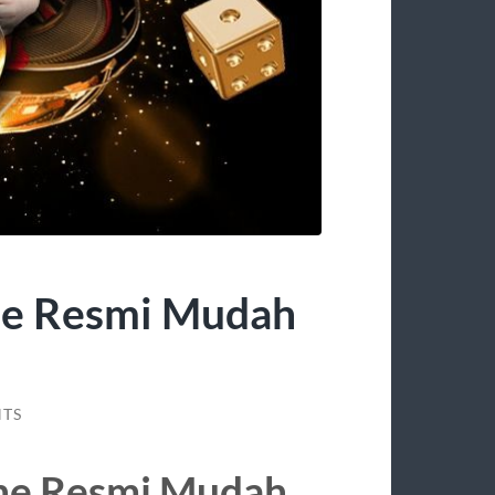
ine Resmi Mudah
TS
ine Resmi Mudah