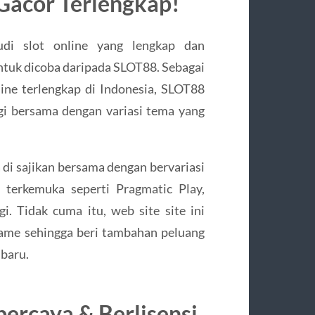
Gacor Terlengkap!
di slot online yang lengkap dan
ntuk dicoba daripada SLOT88. Sebagai
nline terlengkap di Indonesia, SLOT88
i bersama dengan variasi tema yang
di sajikan bersama dengan bervariasi
r terkemuka seperti Pragmatic Play,
. Tidak cuma itu, web site site ini
game sehingga beri tambahan peluang
baru.
rpercaya & Berlisensi