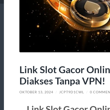
Link Slot Gacor Onl
Diakses Tanpa VPN!
OKTOBER 13, 2024
/
JCPT9D1CWL
/
0 COMMEN
Link Slot Gacor Onl