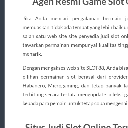
Agen Resmi Game Slot 
Jika Anda mencari pengalaman bermain ju
memuaskan, tidak ada tempat yang lebih baik u
salah satu web site site penyedia judi slot o
tawarkan permainan mempunyai kualitas tingg
menarik.
Dengan mengakses web site SLOT88, Anda bisa 
pilihan permainan slot berasal dari provide
Habanero, Microgaming, dan tetap banyak lagi
terhitung secara tertata mengupdate koleksi 
kepada para pemain untuk tetap coba mengenai 
Situs Judi Slot Online Te