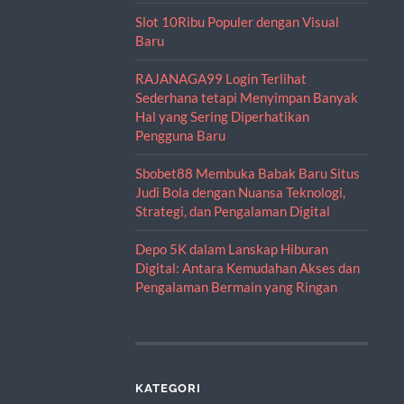
Slot 10Ribu Populer dengan Visual
Baru
RAJANAGA99 Login Terlihat
Sederhana tetapi Menyimpan Banyak
Hal yang Sering Diperhatikan
Pengguna Baru
Sbobet88 Membuka Babak Baru Situs
Judi Bola dengan Nuansa Teknologi,
Strategi, dan Pengalaman Digital
Depo 5K dalam Lanskap Hiburan
Digital: Antara Kemudahan Akses dan
Pengalaman Bermain yang Ringan
KATEGORI