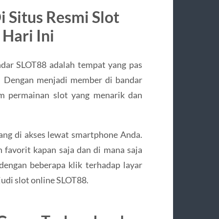
Situs Resmi Slot
Hari Ini
andar SLOT88 adalah tempat yang pas
n. Dengan menjadi member di bandar
am permainan slot yang menarik dan
ng di akses lewat smartphone Anda.
favorit kapan saja dan di mana saja
engan beberapa klik terhadap layar
judi slot online SLOT88.