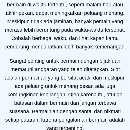
bermain di waktu tertentu, seperti malam hari atau
akhir pekan, dapat meningkatkan peluang menang.
Meskipun tidak ada jaminan, banyak pemain yang
merasa lebih beruntung pada waktu-waktu tersebut.
Cobalah berbagai waktu dan lihat kapan kamu
cenderung mendapatkan lebih banyak kemenangan.
Sangat penting untuk bermain dengan bijak dan
mematuhi anggaran yang telah ditetapkan. Slot
adalah permainan yang bersifat acak, dan meskipun
ada peluang untuk menang besar, ada juga
kemungkinan kehilangan. Oleh karena itu, aturlah
batasan dalam bermain dan jangan terbawa
suasana. Bermainlah dengan santai dan nikmati
setiap putaran, karena pengalaman bermain adalah
yang terpenting.