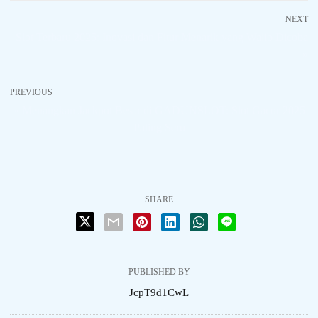
NEXT
Slot Terbaru 2025: Inovasi dan Fitur Menarik yang Wajib Dicoba
»
PREVIOUS
« Menangkan Jackpot Besar di GADUNSLOT: Slot Gacor 2025
Paling Seru
SHARE
PUBLISHED BY
JcpT9d1CwL