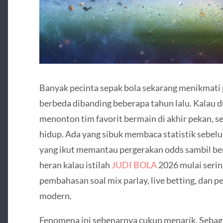
Banyak pecinta sepak bola sekarang menikmati
berbeda dibanding beberapa tahun lalu. Kalau 
menonton tim favorit bermain di akhir pekan, s
hidup. Ada yang sibuk membaca statistik sebelu
yang ikut memantau pergerakan odds sambil ber
heran kalau istilah
JUDI BOLA
2026 mulai seri
pembahasan soal mix parlay, live betting, dan
modern.
Fenomena ini sebenarnya cukup menarik. Sebag