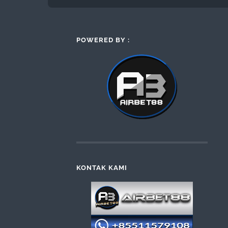
POWERED BY :
KONTAK KAMI