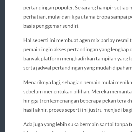
pertandingan populer. Sekarang hampir setiap h
perhatian, mulai dari liga utama Eropa sampai 
basis penggemar sendiri.
Hal seperti ini membuat agen mix parlay resmi t
pemain ingin akses pertandingan yang lengkap d
banyak platform menghadirkan tampilan yang lebi
serta jadwal pertandingan yang mudah dipaham
Menariknya lagi, sebagian pemain mulai menik
sebelum menentukan pilihan. Mereka memantau 
hingga tren kemenangan beberapa pekan terakh
hasil akhir, proses seperti ini justru menjadi ba
Ada juga yang lebih suka bermain santai tanpa 