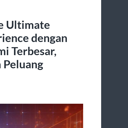
 Ultimate
erience dengan
i Terbesar,
 Peluang