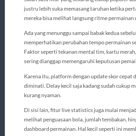
justru lebih suka memasang taruhan ketika per
mereka bisa melihat langsung ritme permainan 
Ada yang menunggu sampai babak kedua sebelu
memperhatikan perubahan tempo permainan set
Faktor seperti tekanan mental tim, kartu merah,
sering dianggap memengaruhi keputusan pemain 
Karena itu, platform dengan update skor cepat d
diminati. Delay kecil saja kadang sudah cukup
kurang nyaman.
Di sisi lain, fitur live statistics juga mulai men
melihat penguasaan bola, jumlah tembakan, hing
dashboard permainan. Hal kecil seperti ini me