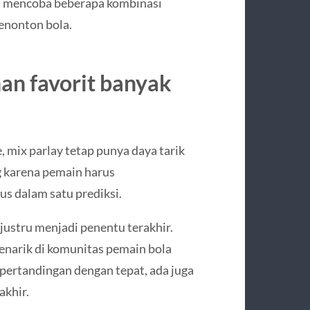
l mencoba beberapa kombinasi
enonton bola.
han favorit banyak
, mix parlay tetap punya daya tarik
g karena pemain harus
s dalam satu prediksi.
justru menjadi penentu terakhir.
menarik di komunitas pemain bola
ertandingan dengan tepat, ada juga
akhir.