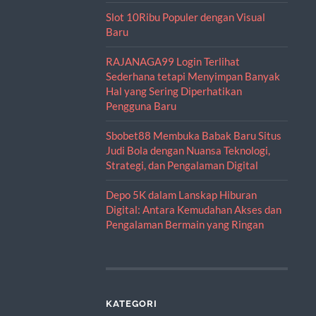
Slot 10Ribu Populer dengan Visual
Baru
RAJANAGA99 Login Terlihat
Sederhana tetapi Menyimpan Banyak
Hal yang Sering Diperhatikan
Pengguna Baru
Sbobet88 Membuka Babak Baru Situs
Judi Bola dengan Nuansa Teknologi,
Strategi, dan Pengalaman Digital
Depo 5K dalam Lanskap Hiburan
Digital: Antara Kemudahan Akses dan
Pengalaman Bermain yang Ringan
KATEGORI