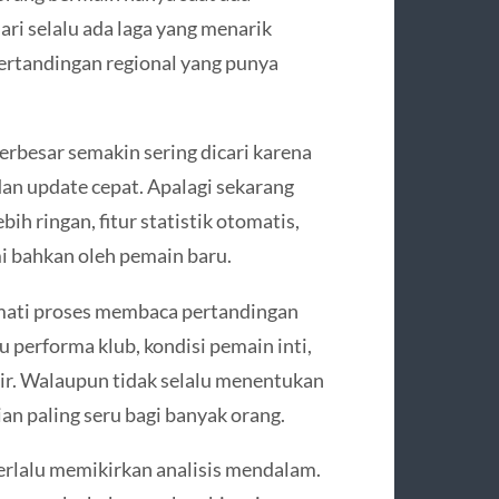
ari selalu ada laga yang menarik
pertandingan regional yang punya
erbesar semakin sering dicari karena
an update cepat. Apalagi sekarang
h ringan, fitur statistik otomatis,
i bahkan oleh pemain baru.
mati proses membaca pertandingan
performa klub, kondisi pemain inti,
ir. Walaupun tidak selalu menentukan
gian paling seru bagi banyak orang.
terlalu memikirkan analisis mendalam.