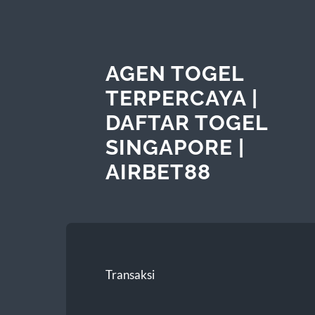
AGEN TOGEL
TERPERCAYA |
DAFTAR TOGEL
SINGAPORE |
AIRBET88
Transaksi