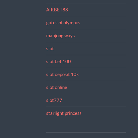
AIRBET88
gates of olympus
mahjong ways
slot
slot bet 100
slot deposit 10k
slot online
slot777
starlight princess