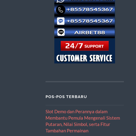
POS-POS TERBARU
Slot Demo dan Perannya dalam
Membantu Pemula Mengenali Sistem
Putaran, Nilai Simbol, serta Fitur
Tambahan Permainan