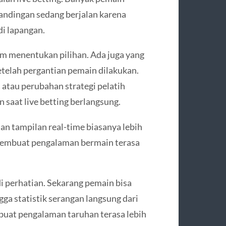
tandingan sedang berjalan karena
di lapangan.
m menentukan pilihan. Ada juga yang
elah pergantian pemain dilakukan.
 atau perubahan strategi pelatih
saat live betting berlangsung.
an tampilan real-time biasanya lebih
 membuat pengalaman bermain terasa
jadi perhatian. Sekarang pemain bisa
ga statistik serangan langsung dari
mbuat pengalaman taruhan terasa lebih